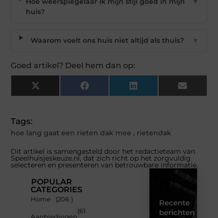
Hoe weerspiegelaar ik mijn stijl goed in mijn
▼
huis?
Waarom voelt ons huis niet altijd als thuis?
▼
Goed artikel? Deel hem dan op:
X
Facebook
LinkedIn
Email
(Twitter)
Tags:
hoe lang gaat een rieten dak mee
,
rietendak
Dit artikel is samengesteld door het redactieteam van
Speelhuisjeskeuze.nl, dat zich richt op het zorgvuldig
selecteren en presenteren van betrouwbare informatie.
POPULAR
CATEGORIES
Home
(206 )
Recente
(61
berichten
Aanbiedingen