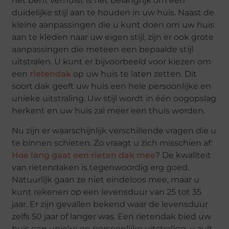
net bent verhuist is het belangrijk om een
duidelijke stijl aan te houden in uw huis. Naast de
kleine aanpassingen die u kunt doen om uw huis
aan te kleden naar uw eigen stijl, zijn er ook grote
aanpassingen die meteen een bepaalde stijl
uitstralen. U kunt er bijvoorbeeld voor kiezen om
een
rietendak
op uw huis te laten zetten. Dit
soort dak geeft uw huis een hele persoonlijke en
unieke uitstraling. Uw stijl wordt in één oogopslag
herkent en uw huis zal meer een thuis worden.
Nu zijn er waarschijnlijk verschillende vragen die u
te binnen schieten. Zo vraagt u zich misschien af:
Hoe lang gaat een rieten dak mee
? De kwaliteit
van rietendaken is tegenwoordig erg goed.
Natuurlijk gaan ze niet eindeloos mee, maar u
kunt rekenen op een levensduur van 25 tot 35
jaar. Er zijn gevallen bekend waar de levensduur
zelfs 50 jaar of langer was. Een rietendak bied uw
huis een unieke en persoonlijke uitstraling, u zult