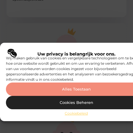
Uw privacy is belangrijk voor ons.
Wij maken gebruik van cookies en vergelijkbare technologieën om te b
hoe onze website wordt gebruikt en om uw ervaring te verbeteren. Afh
HOME
van uw voorkeuren worden cookies ingezet voor bijvoorbeeld
De zoektocht naar je droomhuis
gepersonaliseerde advertenties en het analyseren van bezoekersgedrag
Het is zo ver. Je bent op het punt in je leven om een
informatie vindt u in ons cookiebeleid.
nieuwe stap te maken. De stap
Speelhuisjeskeuze
Alles Toestaan
Cookies Beheren
Cookiebeleid