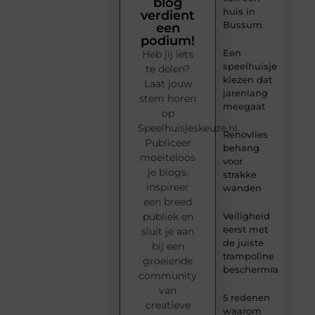
blog
huis in
verdient
Bussum
een
podium!
Een
Heb jij iets
speelhuisje
te delen?
kiezen dat
Laat jouw
jarenlang
stem horen
meegaat
op
Speelhuisjeskeuze.nl.
Renovlies
Publiceer
behang
moeiteloos
voor
je blogs,
strakke
inspireer
wanden
een breed
Veiligheid
publiek en
eerst met
sluit je aan
de juiste
bij een
trampoline
groeiende
beschermrand
community
van
5 redenen
creatieve
waarom