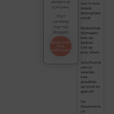
denkers en
rust in huis
schrijvers.
steeds
belangrijker
Start
wordt
vandaag
nog met
Barbershop
bloggen!
Nijmegen:
kies op
Begin hier
barbier,
met
niet op
publiceren
prijs alleen
Schuifwand
voor je
veranda:
kies
glasdikte
op wind en
gebruik
De
fietsenwinkel
uit