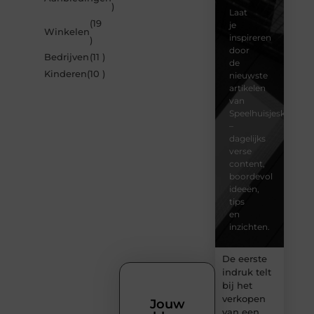
)
Laat
(19
je
Winkelen
inspireren
)
door
Bedrijven
(11 )
de
Kinderen
(10 )
nieuwste
artikelen
van
Speelhuisjeskeuze.n
–
dagelijks
verse
content,
boordevol
ideeën,
tips
en
inzichten.
De eerste
indruk telt
bij het
verkopen
Jouw
van een