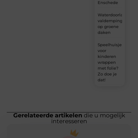
Enschede
Waterdoorlatende
valdemping
op groene
daken
Speelhuisje
voor
kinderen
wrappen
met folie?
Zo doe je
dat!
Gerelateerde artikelen
die u mogelijk
interesseren