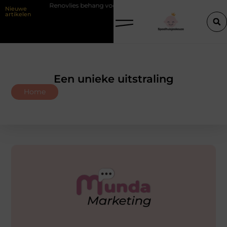
Renovlies behang voor strakke wanden
Veiligheid eerst met de 
Nieuwe
artikelen
Een unieke uitstraling
Home