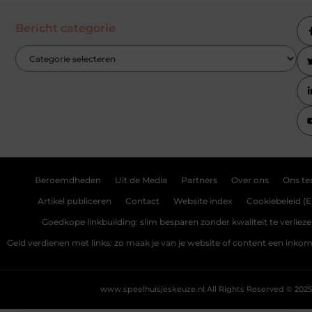
Bericht categorie
Beroemdheden
Uit de Media
Partners
Over ons
Ons t
Artikel publiceren
Contact
Website index
Cookiebeleid (E
Goedkope linkbuilding: slim besparen zonder kwaliteit te verliez
Geld verdienen met links: zo maak je van je website of content een ink
www.speelhuisjeskeuze.nl.
All Rights Reserved © 2025