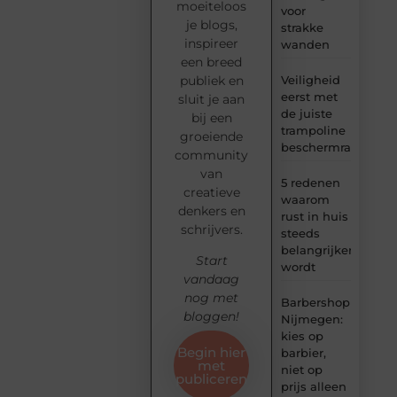
moeiteloos
voor
je blogs,
strakke
inspireer
wanden
een breed
Veiligheid
publiek en
eerst met
sluit je aan
de juiste
bij een
trampoline
groeiende
beschermrand
community
van
5 redenen
creatieve
waarom
denkers en
rust in huis
schrijvers.
steeds
belangrijker
Start
wordt
vandaag
nog met
Barbershop
bloggen!
Nijmegen:
kies op
Begin hier
barbier,
met
niet op
publiceren
prijs alleen