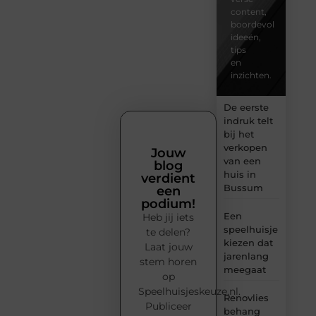
content,
boordevol
ideeën,
tips
en
inzichten.
De eerste
indruk telt
bij het
verkopen
Jouw
van een
blog
huis in
verdient
Bussum
een
podium!
Een
Heb jij iets
speelhuisje
te delen?
kiezen dat
Laat jouw
jarenlang
stem horen
meegaat
op
Speelhuisjeskeuze.nl.
Renovlies
Publiceer
behang