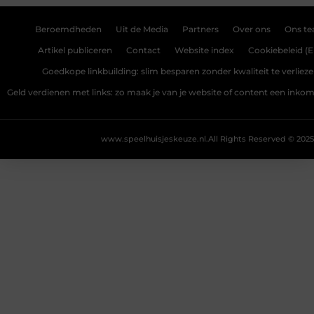
Beroemdheden
Uit de Media
Partners
Over ons
Ons t
Artikel publiceren
Contact
Website index
Cookiebeleid (E
Goedkope linkbuilding: slim besparen zonder kwaliteit te verliez
Geld verdienen met links: zo maak je van je website of content een ink
www.speelhuisjeskeuze.nl.
All Rights Reserved © 2025