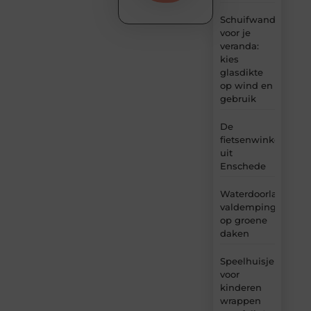
Schuifwand
voor je
veranda:
kies
glasdikte
op wind en
gebruik
De
fietsenwinkel
uit
Enschede
Waterdoorlatende
valdemping
op groene
daken
Speelhuisje
voor
kinderen
wrappen