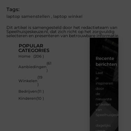
Tags:
laptop samenstellen
,
laptop winkel
Dit artikel is samengesteld door het redactieteam van
Speelhuisjeskeuze.nl, dat zich richt op het zorgvuldig
selecteren en presenteren van betrouwbare informatie.
POPULAR
CATEGORIES
Home
(206 )
Recente
(61
berichten
Aanbiedingen
)
Laat
(19
je
Winkelen
inspireren
)
door
Bedrijven
(11 )
de
Kinderen
(10 )
nieuwste
artikelen
van
Speelhuisjeskeuze.n
–
dagelijks
verse