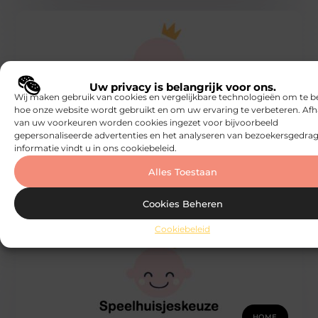
Uw privacy is belangrijk voor ons.
Wij maken gebruik van cookies en vergelijkbare technologieën om te b
HOME
hoe onze website wordt gebruikt en om uw ervaring te verbeteren. Afh
van uw voorkeuren worden cookies ingezet voor bijvoorbeeld
Waarom wel of geen huis kopen
gepersonaliseerde advertenties en het analyseren van bezoekersgedrag
Waarom koop je een huis? Waarom doe je dit niet? Het
informatie vindt u in ons cookiebeleid.
kopen van een huis is een enorme beslissing die
Speelhuisjeskeuze
Alles Toestaan
Cookies Beheren
Cookiebeleid
HOME