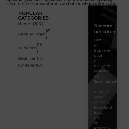
selecteren en presenteren van betrouwbare informatie.
POPULAR
CATEGORIES
Home
(206 )
Recente
(61
berichten
Aanbiedingen
)
Laat
(19
je
Winkelen
inspireren
)
door
Bedrijven
(11 )
de
Kinderen
(10 )
nieuwste
artikelen
van
Speelhuisjeskeuze.n
–
dagelijks
verse
content,
boordevol
ideeën,
tips
en
inzichten.