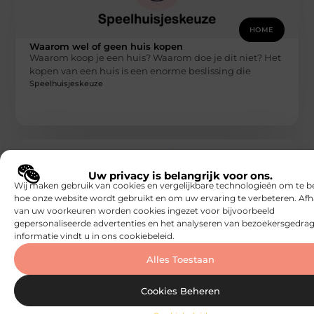
HOME
Waarom wel of geen huis kopen
Waarom koop je een huis? Waarom doe je dit niet? Het
kopen van een huis is een enorme beslissing die
Speelhuisjeskeuze
Uw privacy is belangrijk voor ons.
Wij maken gebruik van cookies en vergelijkbare technologieën om te b
hoe onze website wordt gebruikt en om uw ervaring te verbeteren. Afh
van uw voorkeuren worden cookies ingezet voor bijvoorbeeld
gepersonaliseerde advertenties en het analyseren van bezoekersgedrag
informatie vindt u in ons cookiebeleid.
HOME
De zoektocht naar je droomhuis
Alles Toestaan
Het is zo ver. Je bent op het punt in je leven om een
nieuwe stap te maken. De stap
Speelhuisjeskeuze
Cookies Beheren