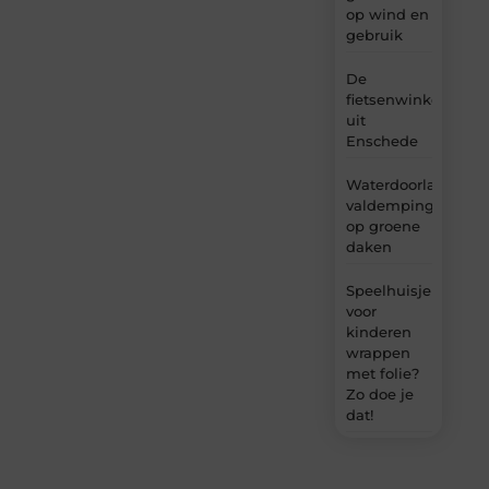
op wind en
gebruik
De
fietsenwinkel
uit
Enschede
Waterdoorlatende
valdemping
op groene
daken
Speelhuisje
voor
kinderen
wrappen
met folie?
Zo doe je
dat!