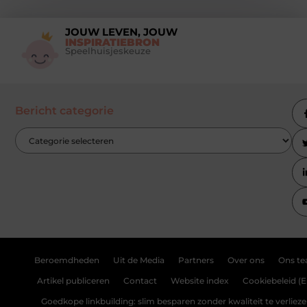
JOUW LEVEN, JOUW
INSPIRATIEBRON
Speelhuisjeskeuze
Bericht categorie
Beroemdheden
Uit de Media
Partners
Over ons
Ons t
Artikel publiceren
Contact
Website index
Cookiebeleid (E
Goedkope linkbuilding: slim besparen zonder kwaliteit te verliez