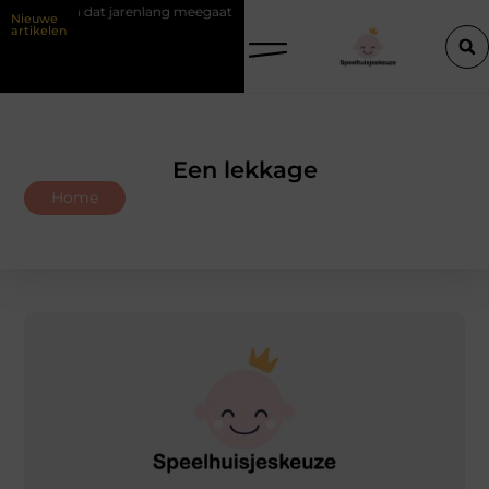
ezen dat jarenlang meegaat
Renovlies behang voor strakke wanden
Nieuwe
artikelen
Een lekkage
Home