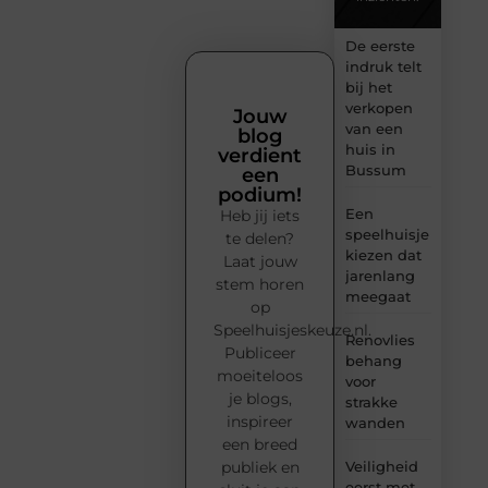
De eerste
indruk telt
bij het
verkopen
Jouw
van een
blog
huis in
verdient
Bussum
een
podium!
Een
Heb jij iets
speelhuisje
te delen?
kiezen dat
Laat jouw
jarenlang
stem horen
meegaat
op
Speelhuisjeskeuze.nl.
Renovlies
Publiceer
behang
moeiteloos
voor
je blogs,
strakke
inspireer
wanden
een breed
Veiligheid
publiek en
eerst met