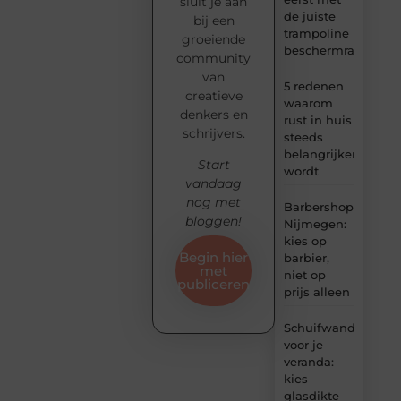
sluit je aan
de juiste
bij een
trampoline
groeiende
beschermrand
community
van
5 redenen
creatieve
waarom
denkers en
rust in huis
schrijvers.
steeds
belangrijker
Start
wordt
vandaag
nog met
Barbershop
bloggen!
Nijmegen:
kies op
Begin hier
barbier,
met
niet op
publiceren
prijs alleen
Schuifwand
voor je
veranda:
kies
glasdikte