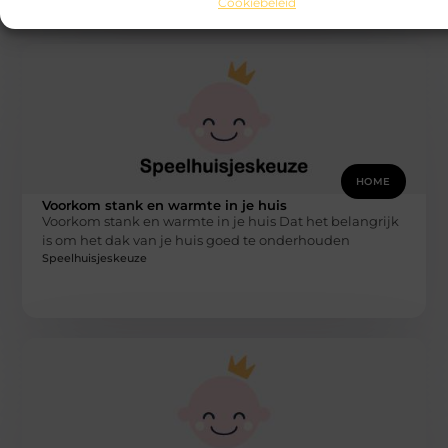
Cookiebeleid
HOME
Voorkom stank en warmte in je huis
Voorkom stank en warmte in je huis Dat het belangrijk
is om het dak van je huis goed te onderhouden
Speelhuisjeskeuze