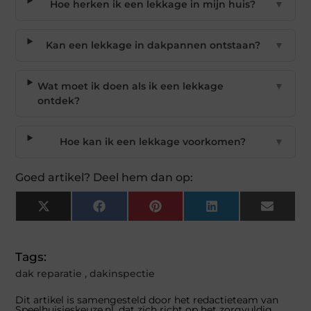
Hoe herken ik een lekkage in mijn huis?
▼
Kan een lekkage in dakpannen ontstaan?
▼
Wat moet ik doen als ik een lekkage
▼
ontdek?
Hoe kan ik een lekkage voorkomen?
▼
Goed artikel? Deel hem dan op:
X
Facebook
Pinterest
LinkedIn
Email
(Twitter)
Tags:
dak reparatie
,
dakinspectie
Dit artikel is samengesteld door het redactieteam van
Speelhuisjeskeuze.nl, dat zich richt op het zorgvuldig