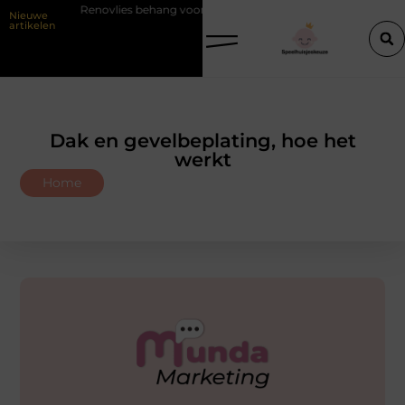
Renovlies behang voor strakke wanden
Veiligheid eerst met de j
Nieuwe
artikelen
Dak en gevelbeplating, hoe het
werkt
Home