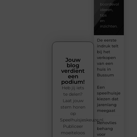
boordevol
ideeën,
tips
en
inzichten.
De eerste
indruk telt
bij het
verkopen
Jouw
van een
blog
huis in
verdient
Bussum
een
podium!
Een
Heb jij iets
speelhuisje
te delen?
kiezen dat
Laat jouw
jarenlang
stem horen
meegaat
op
Speelhuisjeskeuze.nl.
Renovlies
Publiceer
behang
moeiteloos
voor