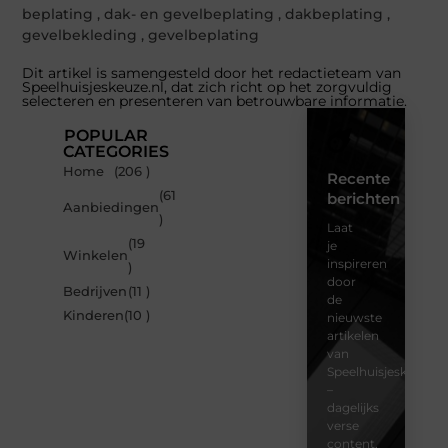
beplating
,
dak- en gevelbeplating
,
dakbeplating
,
gevelbekleding
,
gevelbeplating
Dit artikel is samengesteld door het redactieteam van
Speelhuisjeskeuze.nl, dat zich richt op het zorgvuldig
selecteren en presenteren van betrouwbare informatie.
POPULAR
CATEGORIES
Home
(206 )
Recente
(61
berichten
Aanbiedingen
)
Laat
(19
je
Winkelen
inspireren
)
door
Bedrijven
(11 )
de
Kinderen
(10 )
nieuwste
artikelen
van
Speelhuisjeskeuze.n
–
dagelijks
verse
content,