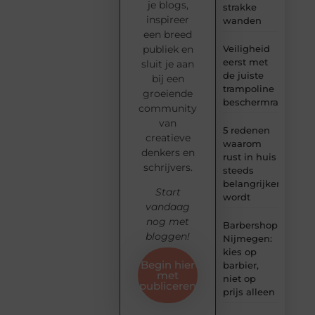
je blogs,
strakke
inspireer
wanden
een breed
Veiligheid
publiek en
eerst met
sluit je aan
de juiste
bij een
trampoline
groeiende
beschermrand
community
van
5 redenen
creatieve
waarom
denkers en
rust in huis
schrijvers.
steeds
belangrijker
Start
wordt
vandaag
nog met
Barbershop
bloggen!
Nijmegen:
kies op
Begin hier
barbier,
met
niet op
publiceren
prijs alleen