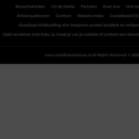
Beroemdheden
Uit de Media
Partners
Over ons
Ons t
Artikel publiceren
Contact
Website index
Cookiebeleid (E
Goedkope linkbuilding: slim besparen zonder kwaliteit te verliez
Geld verdienen met links: zo maak je van je website of content een ink
www.speelhuisjeskeuze.nl.
All Rights Reserved © 2025