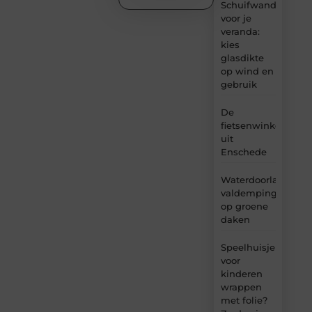
Schuifwand
voor je
veranda:
kies
glasdikte
op wind en
gebruik
De
fietsenwinkel
uit
Enschede
Waterdoorlatende
valdemping
op groene
daken
Speelhuisje
voor
kinderen
wrappen
met folie?