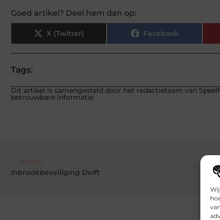
Goed artikel? Deel hem dan op:
X (Twitter)
Facebook
Tags:
Dit artikel is samengesteld door het redactieteam van Speelh
betrouwbare informatie.
← VORIG
Inbraakbeveiliging Delft
Wij
hoe
van
adv