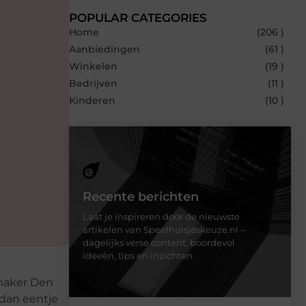
POPULAR CATEGORIES
Home
(206 )
Aanbiedingen
(61 )
Winkelen
(19 )
Bedrijven
(11 )
Kinderen
(10 )
Recente berichten
Laat je inspireren door de nieuwste
artikelen van Speelhuisjeskeuze.nl –
dagelijks verse content, boordevol
ideeën, tips en inzichten.
nmaker Den
 dan eentje