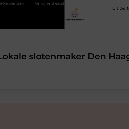
n
Veiligheid eerst met de juiste trampoline beschermrand
Uit De 
Lokale slotenmaker Den Haa