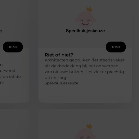
HOME
HOME
Riet of niet?
Architecten gebruiken riet steeds vaker
en
als dakbedekking bij het ontwerpen
erwerkt.
van nieuwe huizen. Het ziet er prachtig
len uit de
uit en zorgt
n-
Speelhuisjeskeuze