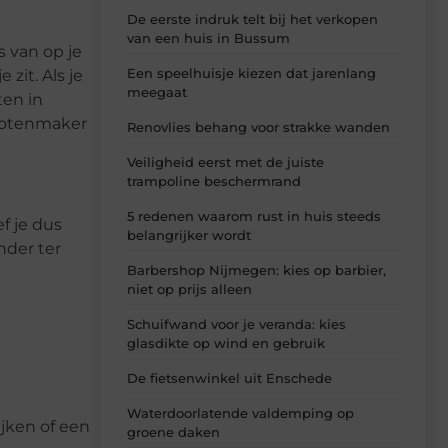
De eerste indruk telt bij het verkopen
van een huis in Bussum
s van op je
Een speelhuisje kiezen dat jarenlang
zit. Als je
meegaat
ten in
slotenmaker
Renovlies behang voor strakke wanden
Veiligheid eerst met de juiste
trampoline beschermrand
5 redenen waarom rust in huis steeds
ef je dus
belangrijker wordt
nder ter
Barbershop Nijmegen: kies op barbier,
niet op prijs alleen
Schuifwand voor je veranda: kies
glasdikte op wind en gebruik
De fietsenwinkel uit Enschede
Waterdoorlatende valdemping op
jken of een
groene daken