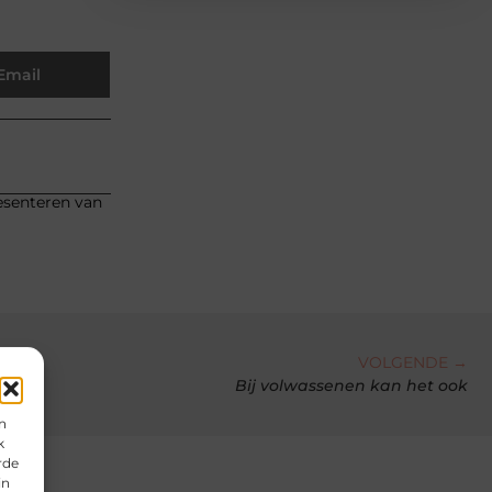
Email
resenteren van
VOLGENDE →
Bij volwassenen kan het ook
n
k
rde
in