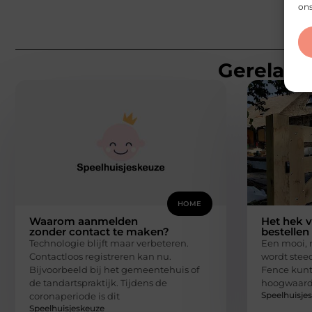
ons
Gerelatee
HOME
Waarom aanmelden
Het hek v
zonder contact te maken?
bestellen
Technologie blijft maar verbeteren.
Een mooi, 
Contactloos registreren kan nu.
wordt steed
Bijvoorbeeld bij het gemeentehuis of
Fence kunt
de tandartspraktijk. Tijdens de
hoogwaard
Speelhuisje
coronaperiode is dit
Speelhuisjeskeuze