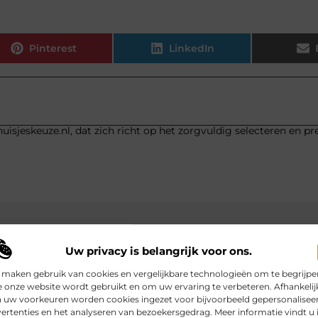
Pinterest
LinkedIn
uisjeskeuze.nl, dat zich richt op het zorgvuldig selecteren en p
Uw privacy is belangrijk voor ons.
 maken gebruik van cookies en vergelijkbare technologieën om te begrijpe
 onze website wordt gebruikt en om uw ervaring te verbeteren. Afhankelij
 uw voorkeuren worden cookies ingezet voor bijvoorbeeld gepersonalisee
ertenties en het analyseren van bezoekersgedrag. Meer informatie vindt u 