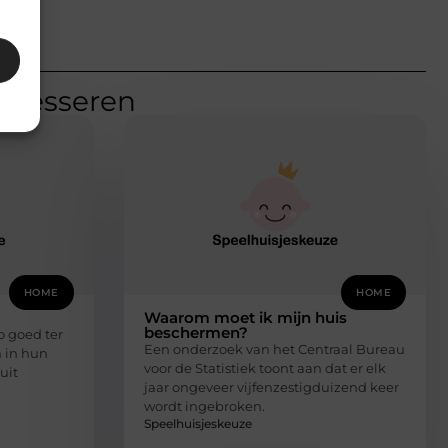
teresseren
HOME
HOME
Waarom moet ik mijn huis
beschermen?
o goed ter
Een onderzoek van het Centraal Bureau
 in hun
voor de Statistiek toont aan dat er elk
uit
jaar ongeveer vijfenzestigduizend keer
wordt ingebroken.
Speelhuisjeskeuze