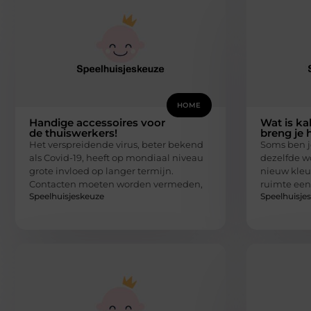
HOME
Handige accessoires voor
Wat is ka
de thuiswerkers!
breng je 
Het verspreidende virus, beter bekend
Soms ben j
als Covid-19, heeft op mondiaal niveau
dezelfde 
grote invloed op langer termijn.
nieuw kleu
Contacten moeten worden vermeden,
ruimte een
Speelhuisjeskeuze
Speelhuisje