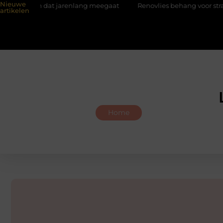
Nieuwe
n dat jarenlang meegaat
Renovlies behang voor strakke wande
artikelen
Home