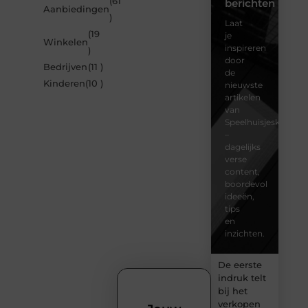
(61
berichten
Aanbiedingen
)
Laat
(19
je
Winkelen
inspireren
)
door
Bedrijven
(11 )
de
Kinderen
(10 )
nieuwste
artikelen
van
Speelhuisjeskeuze.n
–
dagelijks
verse
content,
boordevol
ideeën,
tips
en
inzichten.
De eerste
indruk telt
bij het
verkopen