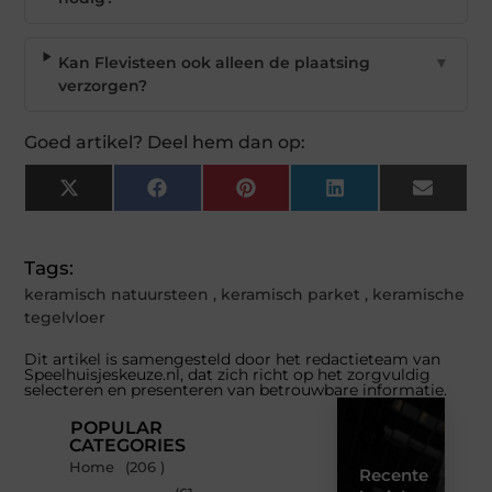
Kan Flevisteen ook alleen de plaatsing
▼
verzorgen?
Goed artikel? Deel hem dan op:
X
Facebook
Pinterest
LinkedIn
Email
(Twitter)
Tags:
keramisch natuursteen
,
keramisch parket
,
keramische
tegelvloer
Dit artikel is samengesteld door het redactieteam van
Speelhuisjeskeuze.nl, dat zich richt op het zorgvuldig
selecteren en presenteren van betrouwbare informatie.
POPULAR
CATEGORIES
Home
(206 )
Recente