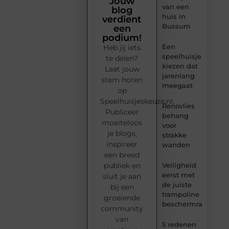
Jouw
van een
blog
huis in
verdient
Bussum
een
podium!
Een
Heb jij iets
speelhuisje
te delen?
kiezen dat
Laat jouw
jarenlang
stem horen
meegaat
op
Speelhuisjeskeuze.nl.
Renovlies
Publiceer
behang
moeiteloos
voor
je blogs,
strakke
inspireer
wanden
een breed
Veiligheid
publiek en
eerst met
sluit je aan
de juiste
bij een
trampoline
groeiende
beschermrand
community
van
5 redenen