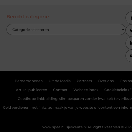
Bericht categorie
Beroemdheden
Uit de Media
Partners
Over ons
Ons t
Artikel publiceren
Contact
Website index
Cookiebeleid (E
Goedkope linkbuilding: slim besparen zonder kwaliteit te verliez
Geld verdienen met links: zo maak je van je website of content een ink
www.speelhuisjeskeuze.nl.
All Rights Reserved © 2025