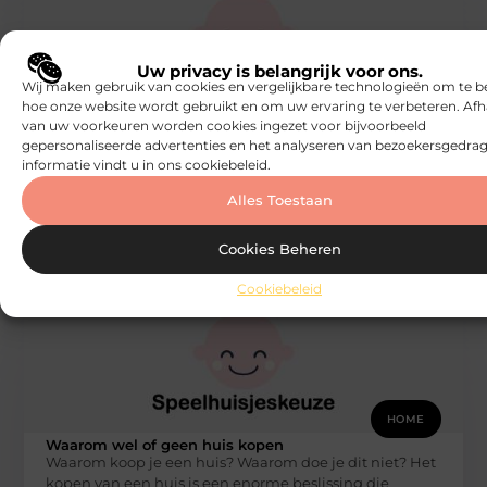
Uw privacy is belangrijk voor ons.
Wij maken gebruik van cookies en vergelijkbare technologieën om te b
HOME
hoe onze website wordt gebruikt en om uw ervaring te verbeteren. Afh
van uw voorkeuren worden cookies ingezet voor bijvoorbeeld
Waarom moet ik mijn huis beschermen?
Een onderzoek van het Centraal Bureau voor de
gepersonaliseerde advertenties en het analyseren van bezoekersgedrag
Statistiek toont aan dat er elk jaar ongeveer
informatie vindt u in ons cookiebeleid.
vijfenzestigduizend keer wordt ingebroken.
Alles Toestaan
Speelhuisjeskeuze
Cookies Beheren
Cookiebeleid
HOME
Waarom wel of geen huis kopen
Waarom koop je een huis? Waarom doe je dit niet? Het
kopen van een huis is een enorme beslissing die