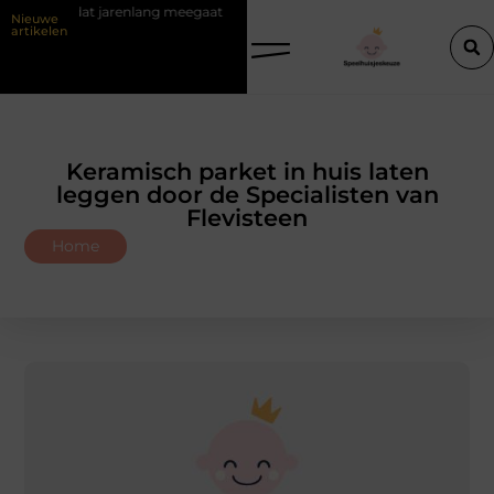
at jarenlang meegaat
Renovlies behang voor strakke wanden
Vei
Nieuwe
artikelen
Keramisch parket in huis laten
leggen door de Specialisten van
Flevisteen
Home