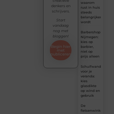
creatieve
waarom
denkers en
rust in huis
schrijvers.
steeds
belangrijker
Start
wordt
vandaag
nog met
Barbershop
bloggen!
Nijmegen:
kies op
Begin hier
barbier,
met
niet op
publiceren
prijs alleen
Schuifwand
voor je
veranda:
kies
glasdikte
op wind en
gebruik
De
fietsenwinkel