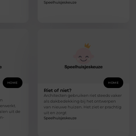
Speelhuisjeskeuze
HOME
HOME
Riet of niet?
Architecten gebruiken riet steeds vaker
en
als dakbedekking bij het ontwerpen
erwerkt.
van nieuwe huizen. Het ziet er prachtig
len uit de
uit en zorgt
n-
Speelhuisjeskeuze