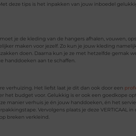
 Met deze tips is het inpakken van jouw inboedel gelukkig
moet je de kleding van de hangers afhalen, vouwen, op
lijker maken voor jezelf. Zo kun je jouw kleding namelijk
niszakken doen. Daarna kun je ze met hetzelfde gemak w
ige handdoeken aan te schaffen.
ere verhuizing. Het liefst laat je dit dan ook door een
prof
er het budget voor. Gelukkig is er ook een goedkope opt
e manier verhuis je én jouw handdoeken, én het servies
rpakkingstape. Vervolgens plaats je deze VERTICAAL in
op breken verkleind.