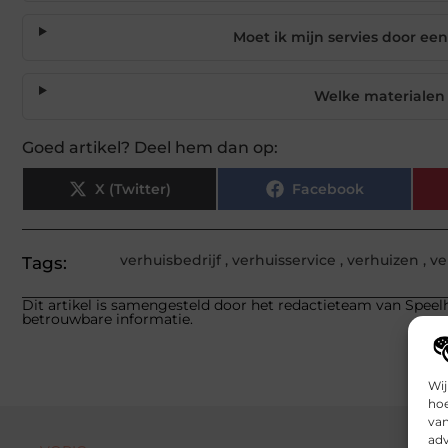
Moet ik mijn servies door een
Welke materialen 
Goed artikel? Deel hem dan op:
X (Twitter)
Facebook
verhuisbedrijf
,
verhuisservice
,
verhuizen
,
ve
Tags:
Dit artikel is samengesteld door het redactieteam van Speelh
betrouwbare informatie.
Wij
hoe
van
adv