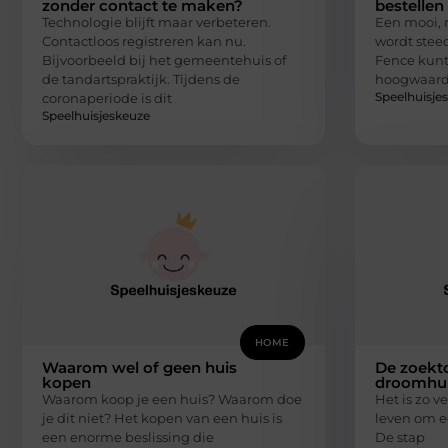
zonder contact te maken?
bestellen
Technologie blijft maar verbeteren.
Een mooi, 
Contactloos registreren kan nu.
wordt steed
Bijvoorbeeld bij het gemeentehuis of
Fence kunt
de tandartspraktijk. Tijdens de
hoogwaard
Speelhuisje
coronaperiode is dit
Speelhuisjeskeuze
HOME
Waarom wel of geen huis
De zoekto
kopen
droomhu
Waarom koop je een huis? Waarom doe
Het is zo ve
je dit niet? Het kopen van een huis is
leven om e
een enorme beslissing die
De stap