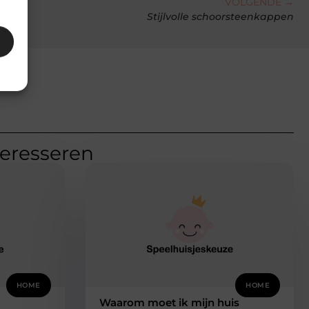
VOLGENDE →
Stijlvolle schoorsteenkappen
teresseren
HOME
HOME
Waarom moet ik mijn huis