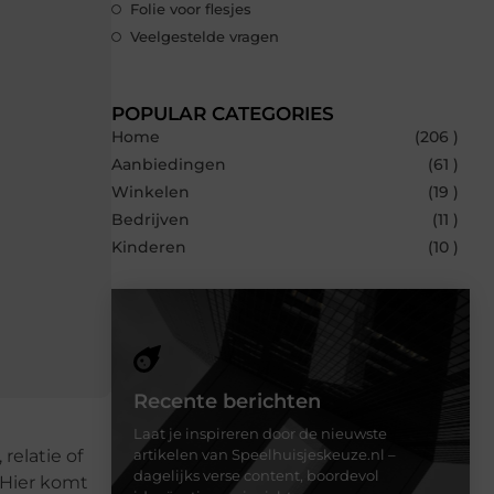
Folie voor flesjes
Veelgestelde vragen
POPULAR CATEGORIES
Home
(206 )
Aanbiedingen
(61 )
Winkelen
(19 )
Bedrijven
(11 )
Kinderen
(10 )
Recente berichten
Laat je inspireren door de nieuwste
relatie of
artikelen van Speelhuisjeskeuze.nl –
dagelijks verse content, boordevol
 Hier komt