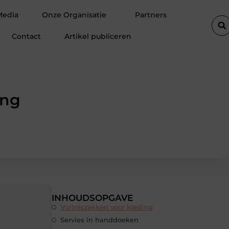
 trampoline beschermrand
5 redenen waarom rust in huis steeds 
Media
Onze Organisatie
Partners
Contact
Artikel publiceren
ing
INHOUDSOPGAVE
Vuilniszakken voor kleding
Servies in handdoeken