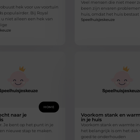
Veel mensen die niet meer z
robuust hek voor uw voortuin
been zijn ervaren problemen
s populairder. Bij Royal
huis, omdat het huis bestaat 
 u niet alleen een hek van
Speelhuisjeskeuze
ige
skeuze
HOME
cht naar je
Voorkom stank en warm
is
in je huis
r. Je bent op het punt in je
Voorkom stank en warmte in 
en nieuwe stap te maken.
het belangrijk is om het dak 
goed te onderhouden