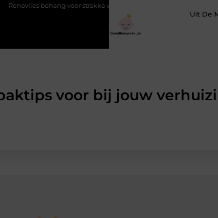
ies behang voor strakke wanden
Veiligheid eerst met de juiste
Uit De 
paktips voor bij jouw verhuiz