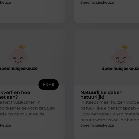
skeuze
Speelhuisjeskeuze
HOME
lkverf en hoe
Natuurlijke daken
het aan?
natuurlijk!
e het thuiskomen in
In steeds meer huizen word
woonkamer gewoon zat. Een
natuurlijke eigenschappen v
rtje op de muur zal de
Door het gebruik van materia
natuur wordt zowel de binne
skeuze
Speelhuisjeskeuze