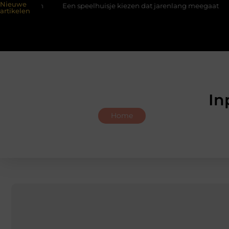
Nieuwe
sum
Een speelhuisje kiezen dat jarenlang meegaat
Renovl
artikelen
In
Home