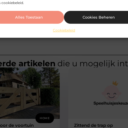
 cookiebeleid.
Alles Toestaan
Cookies Beheren
Cookiebeleid
rde artikelen
die u mogelijk in
HOME
oor de voortuin
Zittend de trap op