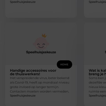
Speelhuisjeskeuze
Speelhuisje
HOME
Handige accessoires voor
Wat is ka
de thuiswerkers!
breng je 
Het verspreidende virus, beter bekend
Soms ben j
als Covid-19, heeft op mondiaal niveau
dezelfde 
grote invloed op langer termijn.
nieuw kleu
Contacten moeten worden vermeden,
ruimte een
Speelhuisjeskeuze
Speelhuisje