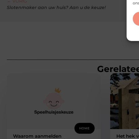
← VORIG
ons
Slotenmaker aan uw huis? Aan u de keuze!
Gerelatee
HOME
Waarom aanmelden
Het hek v