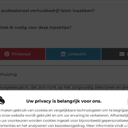
 professioneel verhuisbedrijf laten inpakken?
heb ik nodig voor deze inpaktips?
Pinterest
LinkedIn
rhuizing
uisjeskeuze.nl, dat zich richt op het zorgvuldig selecteren en p
Uw privacy is belangrijk voor ons.
 maken gebruik van cookies en vergelijkbare technologieën om te begrijpe
 onze website wordt gebruikt en om uw ervaring te verbeteren. Afhankelij
 uw voorkeuren worden cookies ingezet voor bijvoorbeeld gepersonalisee
ertenties en het analyseren van bezoekersgedrag. Meer informatie vindt u 