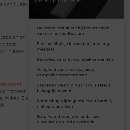
ideeën, tips en inzichten.
 een fluitje
De eerste indruk telt bij het verkopen
van een huis in Bussum
stapelen en
Een speelhuisje kiezen dat jarenlang
 direct
meegaat
eer in jouw
Renovlies behang voor strakke wanden
Veiligheid eerst met de juiste
trampoline beschermrand
essioneel
5 redenen waarom rust in huis steeds
belangrijker wordt
ie hiervoor:
. Wikkel 2 á
Barbershop Nijmegen: kies op barbier,
 de
niet op prijs alleen
Schuifwand voor je veranda: kies
glasdikte op wind en gebruik