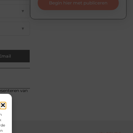
Begin hier met publiceren
▼
▼
Email
resenteren van
n
k
rde
in