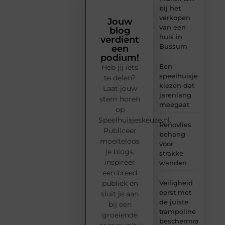
bij het
verkopen
Jouw
van een
blog
huis in
verdient
Bussum
een
podium!
Een
Heb jij iets
speelhuisje
te delen?
kiezen dat
Laat jouw
jarenlang
stem horen
meegaat
op
Speelhuisjeskeuze.nl.
Renovlies
Publiceer
behang
moeiteloos
voor
je blogs,
strakke
inspireer
wanden
een breed
Veiligheid
publiek en
eerst met
sluit je aan
de juiste
bij een
trampoline
groeiende
beschermrand