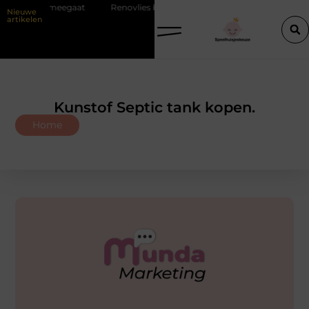
meegaat
Renovlies behang voor strakke wanden
Veiligheid eers
Nieuwe
artikelen
Kunstof Septic tank kopen.
Home