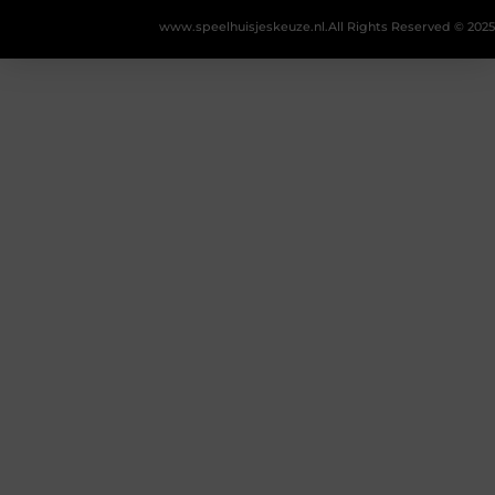
www.speelhuisjeskeuze.nl.
All Rights Reserved © 2025