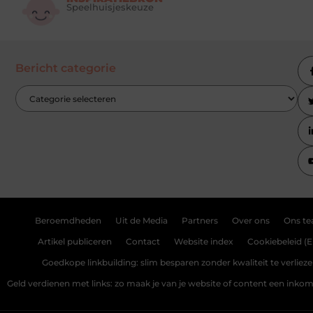
Speelhuisjeskeuze
Bericht categorie
Beroemdheden
Uit de Media
Partners
Over ons
Ons t
Artikel publiceren
Contact
Website index
Cookiebeleid (E
Goedkope linkbuilding: slim besparen zonder kwaliteit te verliez
Geld verdienen met links: zo maak je van je website of content een ink