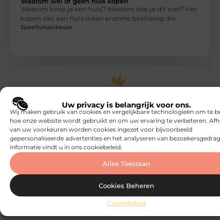
Waarom wel of geen huis kopen
Waarom koop je een huis? Waarom doe je dit niet? Het
kopen van een huis is een enorme beslissing die
Speelhuisjeskeuze
Uw privacy is belangrijk voor ons.
Wij maken gebruik van cookies en vergelijkbare technologieën om te b
hoe onze website wordt gebruikt en om uw ervaring te verbeteren. Afh
van uw voorkeuren worden cookies ingezet voor bijvoorbeeld
HOME
gepersonaliseerde advertenties en het analyseren van bezoekersgedrag
De zoektocht naar je droomhuis
informatie vindt u in ons cookiebeleid.
Het is zo ver. Je bent op het punt in je leven om een
nieuwe stap te maken. De stap
Alles Toestaan
Speelhuisjeskeuze
Cookies Beheren
Cookiebeleid