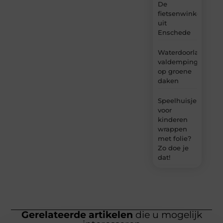
De
fietsenwinkel
uit
Enschede
Waterdoorlatende
valdemping
op groene
daken
Speelhuisje
voor
kinderen
wrappen
met folie?
Zo doe je
dat!
Gerelateerde artikelen
die u mogelijk