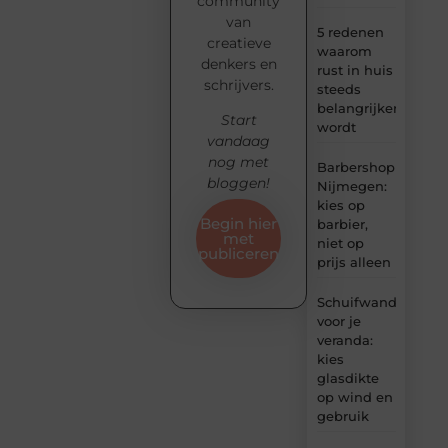
community
van
5 redenen
creatieve
waarom
denkers en
rust in huis
schrijvers.
steeds
belangrijker
Start
wordt
vandaag
nog met
Barbershop
bloggen!
Nijmegen:
kies op
Begin hier
barbier,
met
niet op
publiceren
prijs alleen
Schuifwand
voor je
veranda:
kies
glasdikte
op wind en
gebruik