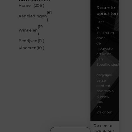
Home
(206 )
Recente
(61
berichten
Aanbiedingen
)
Laat
(19
je
Winkelen
inspireren
)
door
Bedrijven
(11 )
de
Kinderen
(10 )
nieuwste
artikelen
van
Speelhuisjeskeuze.n
–
dagelijks
verse
content,
boordevol
ideeën,
tips
en
inzichten.
De eerste
indruk telt