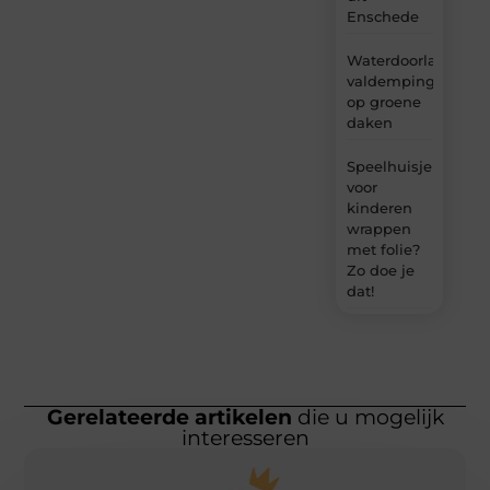
Enschede
Waterdoorlatende
valdemping
op groene
daken
Speelhuisje
voor
kinderen
wrappen
met folie?
Zo doe je
dat!
Gerelateerde artikelen
die u mogelijk
interesseren