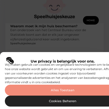
HOME
Waarom moet ik mijn huis beschermen?
Een onderzoek van het Centraal Bureau voor de
Statistiek toont aan dat er elk jaar ongeveer
vijfenzestigduizend keer wordt ingebroken.
Speelhuisjeskeuze
Uw privacy is belangrijk voor ons.
Wij maken gebruik van cookies en vergelijkbare technologieën om te b
hoe onze website wordt gebruikt en om uw ervaring te verbeteren. Afh
van uw voorkeuren worden cookies ingezet voor bijvoorbeeld
gepersonaliseerde advertenties en het analyseren van bezoekersgedrag
informatie vindt u in ons cookiebeleid.
Alles Toestaan
HOME
Waarom wel of geen huis kopen
Cookies Beheren
Waarom koop je een huis? Waarom doe je dit niet? Het
kopen van een huis is een enorme beslissing die