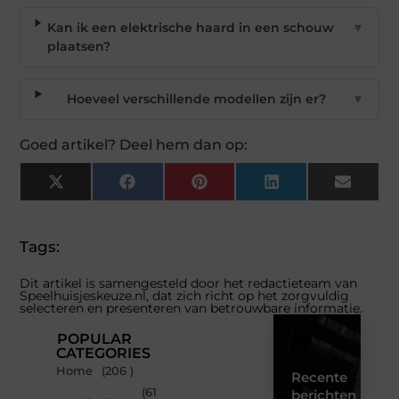
Kan ik een elektrische haard in een schouw
▼
plaatsen?
Hoeveel verschillende modellen zijn er?
▼
Goed artikel? Deel hem dan op:
X
Facebook
Pinterest
LinkedIn
Email
(Twitter)
Tags:
Dit artikel is samengesteld door het redactieteam van
Speelhuisjeskeuze.nl, dat zich richt op het zorgvuldig
selecteren en presenteren van betrouwbare informatie.
POPULAR
CATEGORIES
Home
(206 )
Recente
(61
berichten