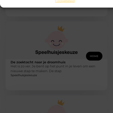
Cookiebeleid
Speelhuisjeskeuze
HOME
De zoektocht naar je droomhuis
Het is zo ver. Je bent op het punt in je leven om een
nieuwe stap te maken. De stap
Speelhuisjeskeuze