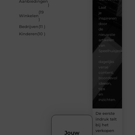
Aanbiedingen
)
Laat
(19
je
Winkelen
inspireren
)
door
Bedrijven
(11 )
de
Kinderen
(10 )
nieuwste
artikelen
van
Speelhuisjeskeuze.n
–
dagelijks
verse
content,
boordevol
ideeën,
tips
en
inzichten.
De eerste
indruk telt
bij het
verkopen
Jouw