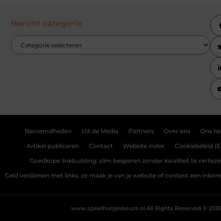
Bericht categorie
Beroemdheden
Uit de Media
Partners
Over ons
Ons t
Artikel publiceren
Contact
Website index
Cookiebeleid (E
Goedkope linkbuilding: slim besparen zonder kwaliteit te verliez
Geld verdienen met links: zo maak je van je website of content een ink
www.speelhuisjeskeuze.nl.
All Rights Reserved © 2025