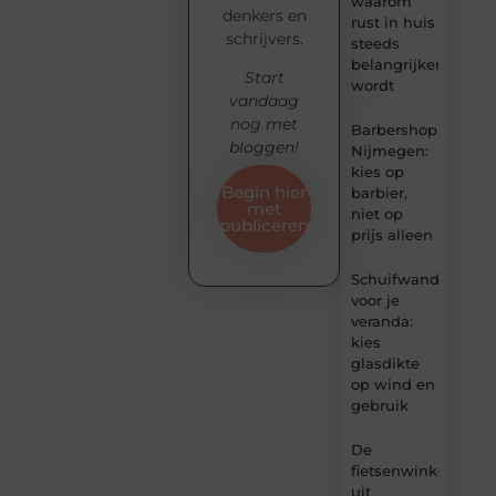
waarom
denkers en
rust in huis
schrijvers.
steeds
belangrijker
Start
wordt
vandaag
nog met
Barbershop
bloggen!
Nijmegen:
kies op
Begin hier
barbier,
met
niet op
publiceren
prijs alleen
Schuifwand
voor je
veranda:
kies
glasdikte
op wind en
gebruik
De
fietsenwinkel
uit