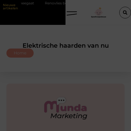
eegaat
Renovlies behang voor strakke wanden
Veiligheid eerst
Nieuwe
artikelen
Elektrische haarden van nu
Home