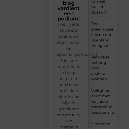
van een
blog
huis in
verdient
Bussum
een
podium!
Een
Heb jij iets
speelhuisje
te delen?
kiezen dat
Laat jouw
jarenlang
stem horen
meegaat
op
Speelhuisjeskeuze.nl.
Renovlies
Publiceer
behang
moeiteloos
voor
je blogs,
strakke
inspireer
wanden
een breed
Veiligheid
publiek en
eerst met
sluit je aan
de juiste
bij een
trampoline
groeiende
beschermrand
community
van
5 redenen
creatieve