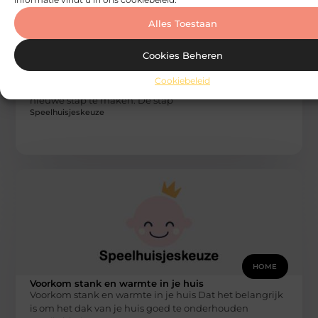
Alles Toestaan
Cookies Beheren
HOME
De zoektocht naar je droomhuis
Cookiebeleid
Het is zo ver. Je bent op het punt in je leven om een
nieuwe stap te maken. De stap
Speelhuisjeskeuze
HOME
Voorkom stank en warmte in je huis
Voorkom stank en warmte in je huis Dat het belangrijk
is om het dak van je huis goed te onderhouden