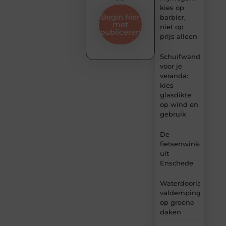
kies op
Begin hier
barbier,
met
niet op
publiceren
prijs alleen
Schuifwand
voor je
veranda:
kies
glasdikte
op wind en
gebruik
De
fietsenwinkel
uit
Enschede
Waterdoorlatende
valdemping
op groene
daken