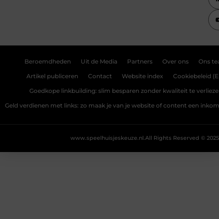
Beroemdheden
Uit de Media
Partners
Over ons
Ons t
Artikel publiceren
Contact
Website index
Cookiebeleid (E
Goedkope linkbuilding: slim besparen zonder kwaliteit te verliez
Geld verdienen met links: zo maak je van je website of content een ink
www.speelhuisjeskeuze.nl.
All Rights Reserved © 2025