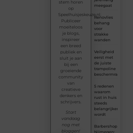
stem horen
meegaat
op
Speelhuisjeskeuze.nl.
Renovlies
Publiceer
behang
moeiteloos
voor
je blogs,
strakke
inspireer
wanden
een breed
Veiligheid
publiek en
eerst met
sluit je aan
de juiste
bij een
trampoline
groeiende
beschermrand
community
van
5 redenen
creatieve
waarom
denkers en
rust in huis
schrijvers.
steeds
belangrijker
Start
wordt
vandaag
nog met
Barbershop
bloggen!
Nijmegen: