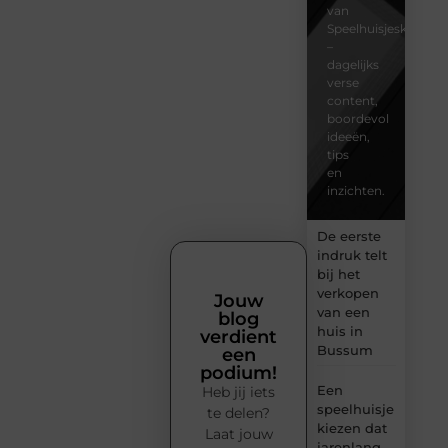
van
Speelhuisjeskeuze.n
–
dagelijks
verse
content,
boordevol
ideeën,
tips
en
inzichten.
De eerste
indruk telt
bij het
verkopen
Jouw
van een
blog
huis in
verdient
Bussum
een
podium!
Een
Heb jij iets
speelhuisje
te delen?
kiezen dat
Laat jouw
jarenlang