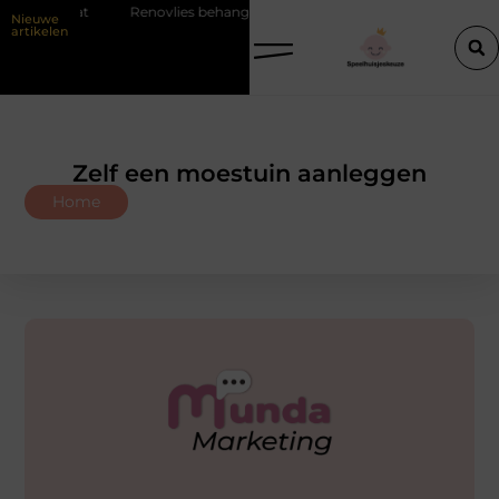
t
Renovlies behang voor strakke wanden
Veiligheid eerst met 
Nieuwe
artikelen
Zelf een moestuin aanleggen
Home