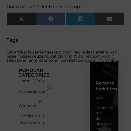
Goed artikel? Deel hem dan op:
X
Facebook
LinkedIn
Email
(Twitter)
Tags:
Dit artikel is samengesteld door het redactieteam van
Speelhuisjeskeuze.nl, dat zich richt op het zorgvuldig
selecteren en presenteren van betrouwbare informatie.
POPULAR
CATEGORIES
Home
(206 )
Recente
(61
berichten
Aanbiedingen
)
Laat
(19
je
Winkelen
inspireren
)
door
Bedrijven
(11 )
de
Kinderen
(10 )
nieuwste
artikelen