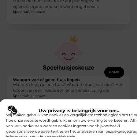
Statistiek toont aan dat er elk jaar ongeveer
vijfenzestigduizend keer wordt ingebroken.
Speelhuisjeskeuze
HOME
Waarom wel of geen huis kopen
Waarom koop je een huis? Waarom doe je dit niet? Het
kopen van een huis is een enorme beslissing die
Speelhuisjeskeuze
Uw privacy is belangrijk voor ons.
Wij maken gebruik van cookies en vergelijkbare technologieën om te b
hoe onze website wordt gebruikt en om uw ervaring te verbeteren. Afh
van uw voorkeuren worden cookies ingezet voor bijvoorbeeld
gepersonaliseerde advertenties en het analyseren van bezoekersgedrag
informatie vindt u in ons cookiebeleid.