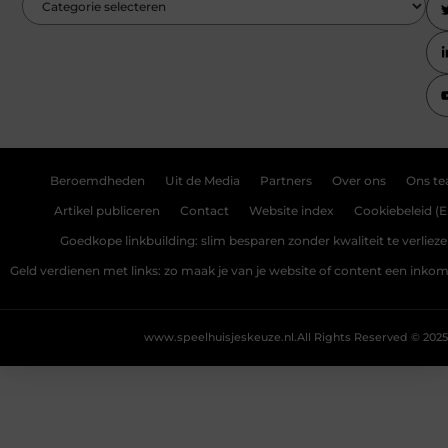
Beroemdheden
Uit de Media
Partners
Over ons
Ons t
Artikel publiceren
Contact
Website index
Cookiebeleid (E
Goedkope linkbuilding: slim besparen zonder kwaliteit te verliez
Geld verdienen met links: zo maak je van je website of content een ink
www.speelhuisjeskeuze.nl.
All Rights Reserved © 2025