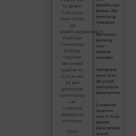
speelhuisje
te delen?
kiezen dat
Laat jouw
jarenlang
stem horen
meegaat
op
Speelhuisjeskeuze.nl.
Renovlies
Publiceer
behang
moeiteloos
voor
je blogs,
strakke
inspireer
wanden
een breed
Veiligheid
publiek en
eerst met
sluit je aan
de juiste
bij een
trampoline
groeiende
beschermrand
community
van
5 redenen
creatieve
waarom
denkers en
rust in huis
schrijvers.
steeds
belangrijker
Start
wordt