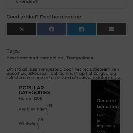
vrienden?
Goed artikel? Deel hem dan op:
X
Facebook
LinkedIn
Email
(Twitter)
Tags:
beschermrand trampoline
,
Trampolines
Dit artikel is samengesteld door het redactieteam van
Speelhuisjeskeuze.nl, dat zich richt op het zorgvuldig
selecteren en presenteren van betrouwbare informatie.
POPULAR
CATEGORIES
Home
(206 )
Recente
(61
berichten
Aanbiedingen
)
Laat
(19
je
Winkelen
inspireren
)
door