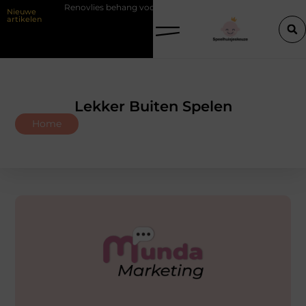
Renovlies behang voor strakke wanden
Veiligheid eerst met d
Nieuwe
artikelen
Lekker Buiten Spelen
Home