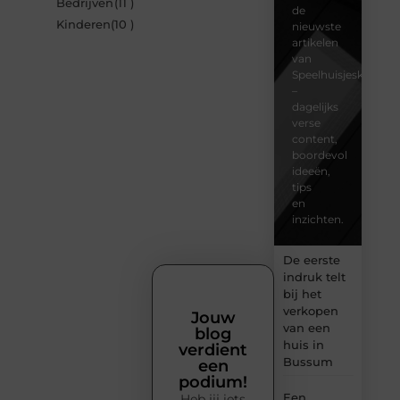
Bedrijven
(11 )
de
Kinderen
(10 )
nieuwste
artikelen
van
Speelhuisjeskeuze.n
–
dagelijks
verse
content,
boordevol
ideeën,
tips
en
inzichten.
De eerste
indruk telt
bij het
verkopen
Jouw
van een
blog
huis in
verdient
Bussum
een
podium!
Een
Heb jij iets