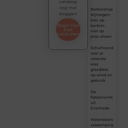
vandaag
nog met
Barbershop
bloggen!
Nijmegen:
kies op
Begin hier
barbier,
met
niet op
publiceren
prijs alleen
Schuifwand
voor je
veranda:
kies
glasdikte
op wind en
gebruik
De
fietsenwinkel
uit
Enschede
Waterdoorlatende
valdemping