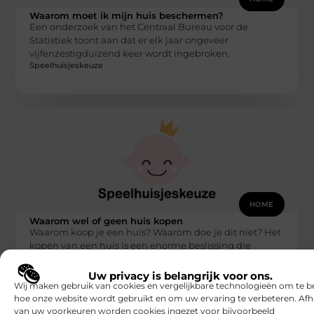
Waarom moet ik mijn huis beschermen?
Een onderzoek van het Centraal Bureau voor de
Statistiek toont aan dat er elk jaar ongeveer
vijfenzestigduizend keer wordt ingebroken.
Speelhuisjeskeuze
HOME
Waarom wel of geen huis kopen
Waarom koop je een huis? Waarom doe je dit niet? Het
kopen van een huis is een enorme beslissing die
Speelhuisjeskeuze
Uw privacy is belangrijk voor ons.
Wij maken gebruik van cookies en vergelijkbare technologieën om te b
hoe onze website wordt gebruikt en om uw ervaring te verbeteren. Afh
van uw voorkeuren worden cookies ingezet voor bijvoorbeeld