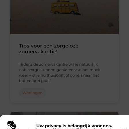
Tips voor een zorgeloze
zomervakantie!
Tijdens de zomervakantie wil je natuurlijk
onbezorgd kunnen genieten van het mooie
weer – of je nu thuisblijft of op reis naar het
buitenland gaat!
Woningen
Uw privacy is belangrijk voor ons.