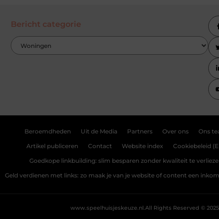
Bericht categorie
Beroemdheden
Uit de Media
Partners
Over ons
Ons t
Artikel publiceren
Contact
Website index
Cookiebeleid (E
Goedkope linkbuilding: slim besparen zonder kwaliteit te verliez
Geld verdienen met links: zo maak je van je website of content een ink
www.speelhuisjeskeuze.nl.
All Rights Reserved © 2025