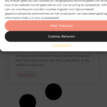
Wij maken gebruik van cookies en vergelijkbare technologieën om te b
hoe onze website wordt gebruikt en om uw ervaring te verbeteren. Afh
van uw voorkeuren worden cookies ingezet voor bijvoorbeeld
gepersonaliseerde advertenties en het analyseren van bezoekersgedrag
informatie vindt u in ons cookiebeleid.
Alles Toestaan
Cookies Beheren
Met deze tips kun je een mooi toilet
inrichten!
Cookiebeleid
Wil je je toilet inrichten maar weet je niet goed
hoe? Dan ben je hier aan het juiste adres. In dit
artikel vind je alle
Woningen