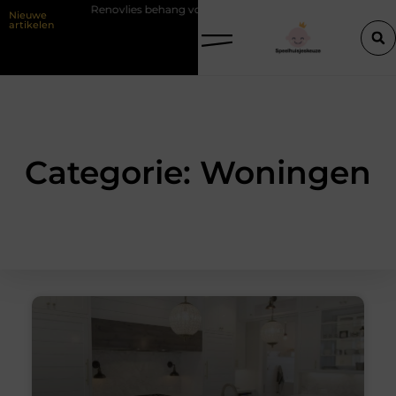
Renovlies behang voor strakke wanden
Veiligheid eerst met de
Nieuwe
artikelen
Categorie: Woningen