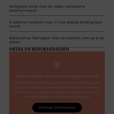
Veiligheid eerst met de juiste trampoline
beschermrand
5 redenen waarom rust in huis steeds belangrijker
wordt
Barbershop Nijmegen: kies op barbier, niet op prijs
alleen
MEDIA EN BEROEMDHEDEN
Word onderdeel van een actieve blogcommunity
Net begonnen met bloggen? Je staat er niet alleen voor!
Sluit je aan bij een ondersteunende community waar je
leert, groeit en ontdekt. Krijg tips, feedback en inspiratie
van andere beginnende én ervaren bloggers.
Ontmoet Onze Partners