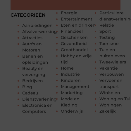
Energie
Particuliere
CATEGORIEËN
Entertainment
dienstverleni
Eten en drinken
Relatie
Aanbiedingen
Financieel
Sport
Afvalverwerking
Geschenken
Testing
Attracties
Gezondheid
Toerisme
Auto's en
Groothandel
Tuin en
Motoren
Hobby en vrije
buitenleven
Banen en
tijd
Tweewielers
opleidingen
Home
Vakantie
Beauty en
Industrie
Verbouwen
verzorging
Kinderen
Vervoer en
Bedrijven
Management
transport
Blog
Marketing
Winkelen
Cadeau
Mode en
Woning en Tui
Dienstverlening
Kleding
Woningen
Electronica en
Onderwijs
Zakelijk
Computers