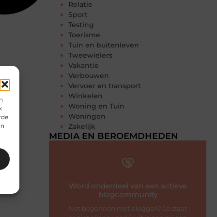
Relatie
Sport
Testing
Toerisme
Tuin en buitenleven
Tweewielers
Vakantie
Verbouwen
Vervoer en transport
Winkelen
n
Woning en Tuin
k
Woningen
rde
in
Zakelijk
MEDIA EN BEROEMDHEDEN
Word onderdeel van een actieve
blogcommunity
Net begonnen met bloggen? Je staat