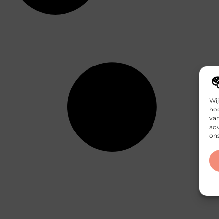
Wij
hoe
van
adv
ons