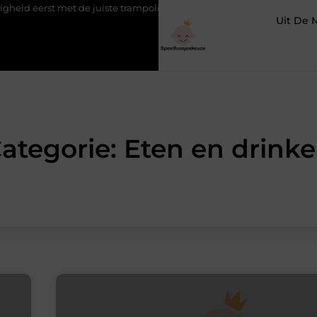
eerst met de juiste trampoline beschermrand
5 redenen waarom 
Uit De 
ategorie: Eten en drink