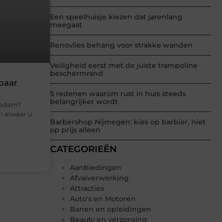
Een speelhuisje kiezen dat jarenlang
meegaat
Renovlies behang voor strakke wanden
Veiligheid eerst met de juiste trampoline
beschermrand
baar
5 redenen waarom rust in huis steeds
belangrijker wordt
hiedam?
m alwaar u
Barbershop Nijmegen: kies op barbier, niet
op prijs alleen
CATEGORIEËN
Aanbiedingen
Afvalverwerking
Attracties
Auto's en Motoren
Banen en opleidingen
Beauty en verzorging