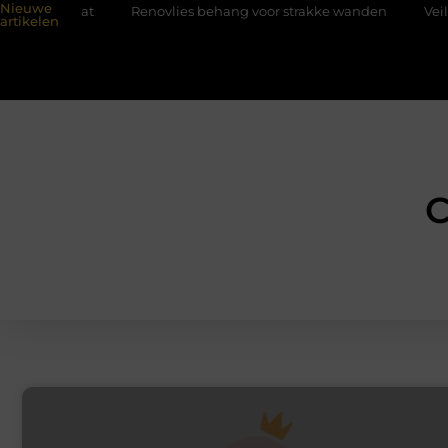
Nieuwe
meegaat
Renovlies behang voor strakke wanden
Veiligheid 
artikelen
C