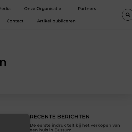
rust in huis steeds belangrijker wordt
Barbershop Nijmegen: kies
Media
Onze Organisatie
Partners
Contact
Artikel publiceren
en
RECENTE BERICHTEN
De eerste indruk telt bij het verkopen van
een huis in Bussum