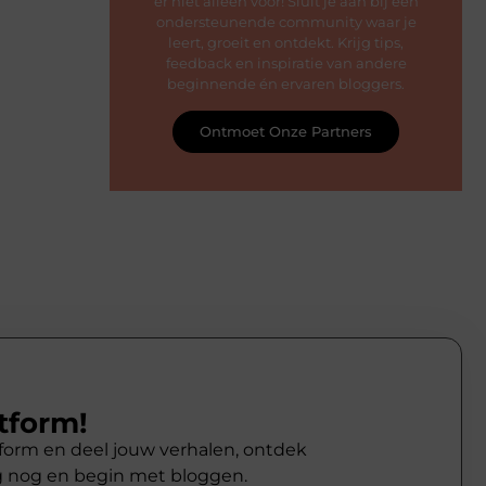
er niet alleen voor! Sluit je aan bij een
ondersteunende community waar je
leert, groeit en ontdekt. Krijg tips,
feedback en inspiratie van andere
beginnende én ervaren bloggers.
Ontmoet Onze Partners
tform!
atform en deel jouw verhalen, ontdek
g nog en begin met bloggen.