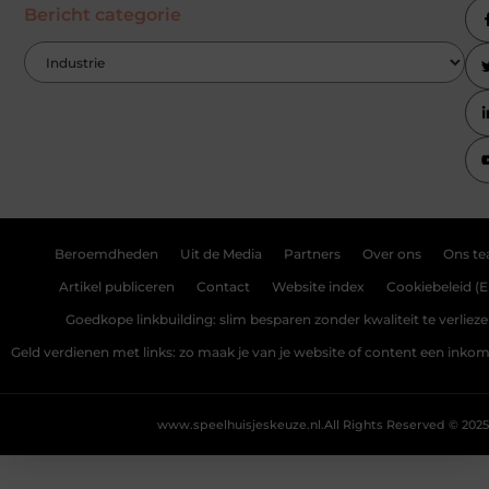
Bericht categorie
Beroemdheden
Uit de Media
Partners
Over ons
Ons t
Artikel publiceren
Contact
Website index
Cookiebeleid (E
Goedkope linkbuilding: slim besparen zonder kwaliteit te verliez
Geld verdienen met links: zo maak je van je website of content een ink
www.speelhuisjeskeuze.nl.
All Rights Reserved © 2025