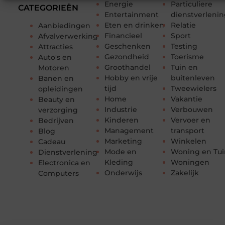
Energie
Particuliere
CATEGORIEËN
Entertainment
dienstverleni
Eten en drinken
Relatie
Aanbiedingen
Financieel
Sport
Afvalverwerking
Geschenken
Testing
Attracties
Gezondheid
Toerisme
Auto's en
Groothandel
Tuin en
Motoren
Hobby en vrije
buitenleven
Banen en
tijd
Tweewielers
opleidingen
Home
Vakantie
Beauty en
Industrie
Verbouwen
verzorging
Kinderen
Vervoer en
Bedrijven
Management
transport
Blog
Marketing
Winkelen
Cadeau
Mode en
Woning en Tui
Dienstverlening
Kleding
Woningen
Electronica en
Onderwijs
Zakelijk
Computers