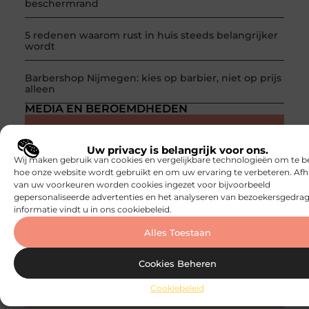
beschermrand
5 redenen waarom rust in huis steeds belangrijker
wordt
Barbershop Nijmegen: kies op barbier, niet op prijs
alleen
MEDIA EN BEROEMDHEDEN
Uw privacy is belangrijk voor ons.
Wij maken gebruik van cookies en vergelijkbare technologieën om te b
hoe onze website wordt gebruikt en om uw ervaring te verbeteren. Afh
Word onderdeel van een actieve blogcommunity
van uw voorkeuren worden cookies ingezet voor bijvoorbeeld
gepersonaliseerde advertenties en het analyseren van bezoekersgedrag
Net begonnen met bloggen? Je staat er niet alleen voor!
informatie vindt u in ons cookiebeleid.
Sluit je aan bij een ondersteunende community waar je
leert, groeit en ontdekt. Krijg tips, feedback en inspiratie
Alles Toestaan
van andere beginnende én ervaren bloggers.
Cookies Beheren
Ontmoet Onze Partners
Cookiebeleid