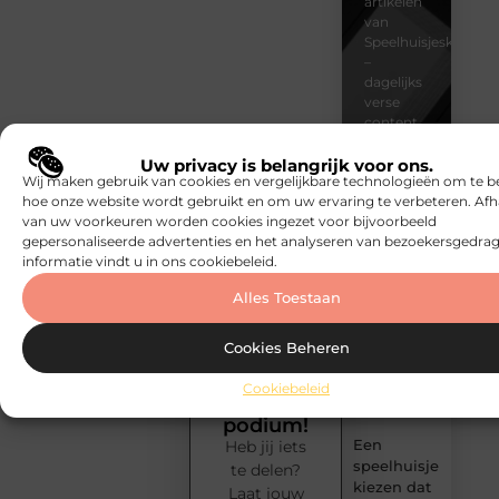
artikelen
van
Speelhuisjeskeuze.n
–
dagelijks
verse
content,
boordevol
ideeën,
Uw privacy is belangrijk voor ons.
Wij maken gebruik van cookies en vergelijkbare technologieën om te b
tips
hoe onze website wordt gebruikt en om uw ervaring te verbeteren. Afh
en
van uw voorkeuren worden cookies ingezet voor bijvoorbeeld
inzichten.
gepersonaliseerde advertenties en het analyseren van bezoekersgedrag
informatie vindt u in ons cookiebeleid.
De eerste
indruk telt
Alles Toestaan
bij het
verkopen
Jouw
Cookies Beheren
van een
blog
huis in
verdient
Cookiebeleid
Bussum
een
podium!
Een
Heb jij iets
speelhuisje
te delen?
kiezen dat
Laat jouw