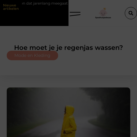
kiezen dat jarenlang meegaat
Renovlies behang voor strakke wanden
Nieuwe
artikelen
Hoe moet je je regenjas wassen?
Mode en Kleding