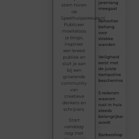
jarenlang
stem horen
meegaat
op
Speelhuisjeskeuze.nl.
Renovlies
Publiceer
behang
moeiteloos
voor
je blogs,
strakke
inspireer
wanden
een breed
Veiligheid
publiek en
eerst met
sluit je aan
de juiste
bij een
trampoline
groeiende
beschermrand
community
van
5 redenen
creatieve
waarom
denkers en
rust in huis
schrijvers.
steeds
belangrijker
Start
wordt
vandaag
nog met
Barbershop