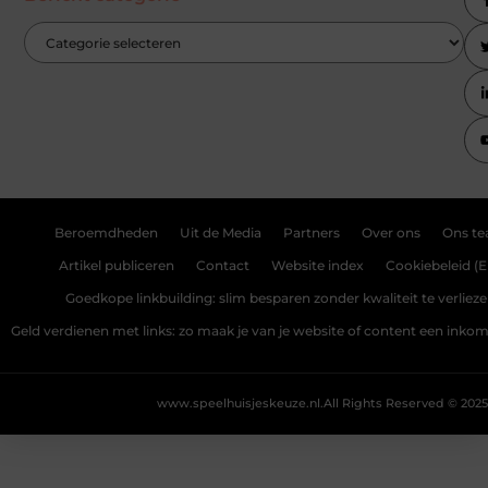
Beroemdheden
Uit de Media
Partners
Over ons
Ons t
Artikel publiceren
Contact
Website index
Cookiebeleid (E
Goedkope linkbuilding: slim besparen zonder kwaliteit te verliez
Geld verdienen met links: zo maak je van je website of content een ink
www.speelhuisjeskeuze.nl.
All Rights Reserved © 2025