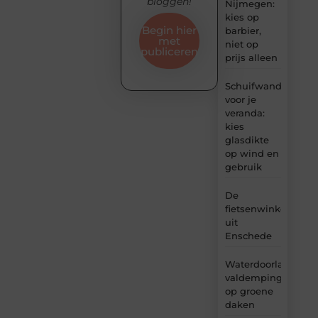
bloggen!
Nijmegen:
kies op
Begin hier
barbier,
met
niet op
publiceren
prijs alleen
Schuifwand
voor je
veranda:
kies
glasdikte
op wind en
gebruik
De
fietsenwinkel
uit
Enschede
Waterdoorlatende
valdemping
op groene
daken