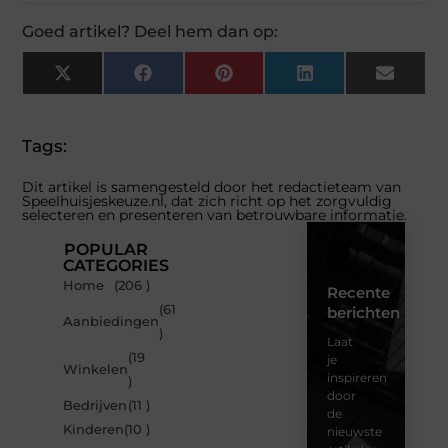
Goed artikel? Deel hem dan op:
X
Facebook
Pinterest
LinkedIn
Email
(Twitter)
Tags:
Dit artikel is samengesteld door het redactieteam van
Speelhuisjeskeuze.nl, dat zich richt op het zorgvuldig
selecteren en presenteren van betrouwbare informatie.
POPULAR
CATEGORIES
Home
(206 )
Recente
(61
berichten
Aanbiedingen
)
Laat
(19
je
Winkelen
inspireren
)
door
Bedrijven
(11 )
de
Kinderen
(10 )
nieuwste