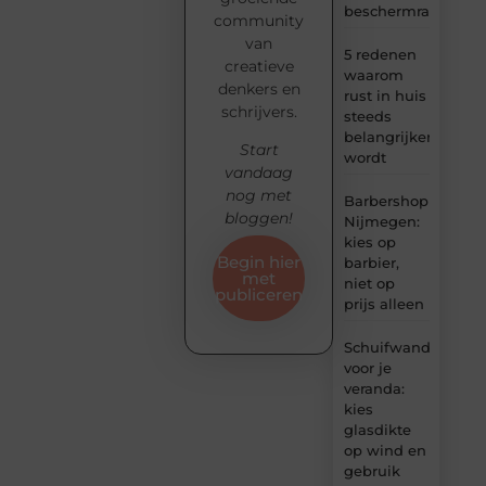
beschermrand
community
van
5 redenen
creatieve
waarom
denkers en
rust in huis
schrijvers.
steeds
belangrijker
Start
wordt
vandaag
nog met
Barbershop
bloggen!
Nijmegen:
kies op
Begin hier
barbier,
met
niet op
publiceren
prijs alleen
Schuifwand
voor je
veranda:
kies
glasdikte
op wind en
gebruik