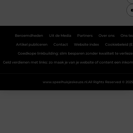
Beroemdheden
Uit de Media
Partners
Over ons
Ons t
Artikel publiceren
Contact
Website index
Cookiebeleid (E
Goedkope linkbuilding: slim besparen zonder kwaliteit te verliez
Geld verdienen met links: zo maak je van je website of content een ink
www.speelhuisjeskeuze.nl.
All Rights Reserved © 2025