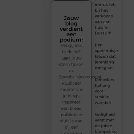
indruk telt
bij het
verkopen
Jouw
van een
blog
huis in
verdient
Bussum
een
podium!
Een
Heb jij iets
speelhuisje
te delen?
kiezen dat
Laat jouw
jarenlang
stem horen
meegaat
op
Speelhuisjeskeuze.nl.
Renovlies
Publiceer
behang
moeiteloos
voor
je blogs,
strakke
inspireer
wanden
een breed
Veiligheid
publiek en
eerst met
sluit je aan
de juiste
bij een
trampoline
groeiende