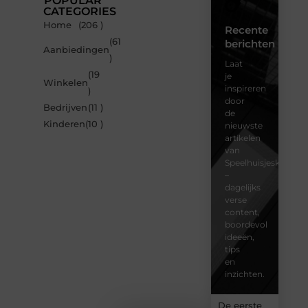
POPULAR
CATEGORIES
Home
(206 )
Recente
(61
berichten
Aanbiedingen
)
Laat
(19
je
Winkelen
inspireren
)
door
Bedrijven
(11 )
de
Kinderen
(10 )
nieuwste
artikelen
van
Speelhuisjeskeuze.n
–
dagelijks
verse
content,
boordevol
ideeën,
tips
en
inzichten.
De eerste