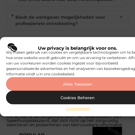
Biedt de werkgever mogelijkheden voor
▼
professionele ontwikkeling?
Wat zijn mijn dagelijkse taken als Netwerk
▼
Specialist?
Uw privacy is belangrijk voor ons.
Wij maken gebruik van cookies en vergelijkbare technologieën om te b
hoe onze website wordt gebruikt en om uw ervaring te verbeteren. Afh
Goed artikel? Deel hem dan op:
van uw voorkeuren worden cookies ingezet voor bijvoorbeeld
gepersonaliseerde advertenties en het analyseren van bezoekersgedrag
informatie vindt u in ons cookiebeleid.
X
Facebook
Pinterest
LinkedIn
Email
(Twitter)
Alles Toestaan
Tags:
Cookies Beheren
onze-klanten
Cookiebeleid
Dit artikel is samengesteld door het redactieteam van
Speelhuisjeskeuze.nl, dat zich richt op het zorgvuldig
selecteren en presenteren van betrouwbare informatie.