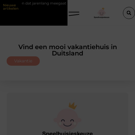
 kiezen dat jarenlang meegaat
Renovlies behang voor strakke wande
Nieuwe
artikelen
Vind een mooi vakantiehuis in
Duitsland
Vakantie