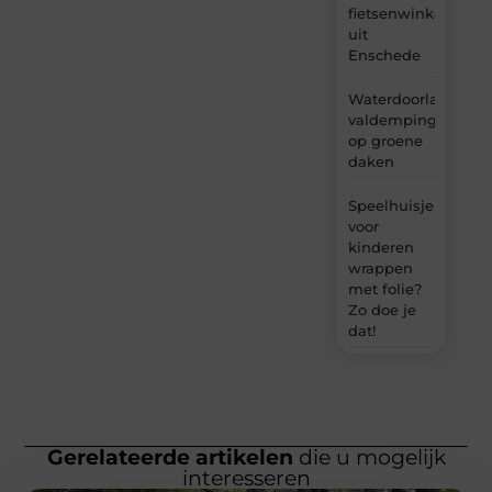
fietsenwinkel
uit
Enschede
Waterdoorlatende
valdemping
op groene
daken
Speelhuisje
voor
kinderen
wrappen
met folie?
Zo doe je
dat!
Gerelateerde artikelen
die u mogelijk
interesseren