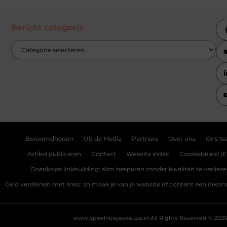
Bericht categorie
Beroemdheden
Uit de Media
Partners
Over ons
Ons t
Artikel publiceren
Contact
Website index
Cookiebeleid (E
Goedkope linkbuilding: slim besparen zonder kwaliteit te verliez
Geld verdienen met links: zo maak je van je website of content een ink
www.speelhuisjeskeuze.nl.
All Rights Reserved © 2025