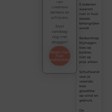
van
5 redenen
creatieve
waarom
denkers en
rust in huis
schrijvers.
steeds
belangrijker
Start
wordt
vandaag
nog met
Barbershop
bloggen!
Nijmegen:
kies op
Begin hier
barbier,
met
niet op
publiceren
prijs alleen
Schuifwand
voor je
veranda:
kies
glasdikte
op wind en
gebruik
De