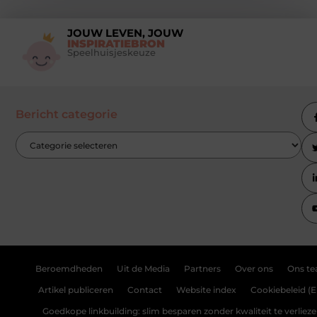
JOUW LEVEN, JOUW
INSPIRATIEBRON
Speelhuisjeskeuze
Bericht categorie
Beroemdheden
Uit de Media
Partners
Over ons
Ons t
Artikel publiceren
Contact
Website index
Cookiebeleid (E
Goedkope linkbuilding: slim besparen zonder kwaliteit te verliez