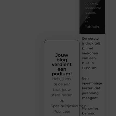
content,
boordevol
ideeën,
tips
en
inzichten.
De eerste
indruk telt
bij het
verkopen
Jouw
van een
blog
huis in
verdient
Bussum
een
podium!
Een
Heb jij iets
speelhuisje
te delen?
kiezen dat
Laat jouw
jarenlang
stem horen
meegaat
op
Speelhuisjeskeuze.nl.
Renovlies
Publiceer
behang