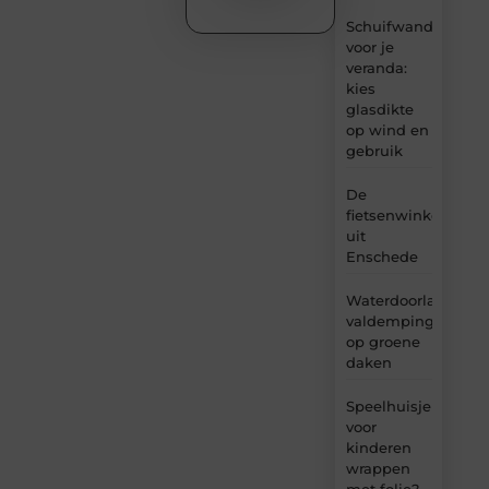
Schuifwand
voor je
veranda:
kies
glasdikte
op wind en
gebruik
De
fietsenwinkel
uit
Enschede
Waterdoorlatende
valdemping
op groene
daken
Speelhuisje
voor
kinderen
wrappen
met folie?