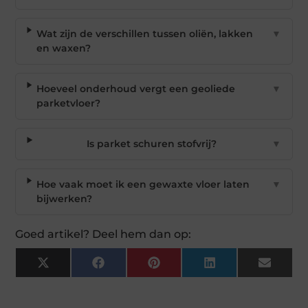
Wat zijn de verschillen tussen oliën, lakken
▼
en waxen?
Hoeveel onderhoud vergt een geoliede
▼
parketvloer?
Is parket schuren stofvrij?
▼
Hoe vaak moet ik een gewaxte vloer laten
▼
bijwerken?
Goed artikel? Deel hem dan op:
X
Facebook
Pinterest
LinkedIn
Email
(Twitter)