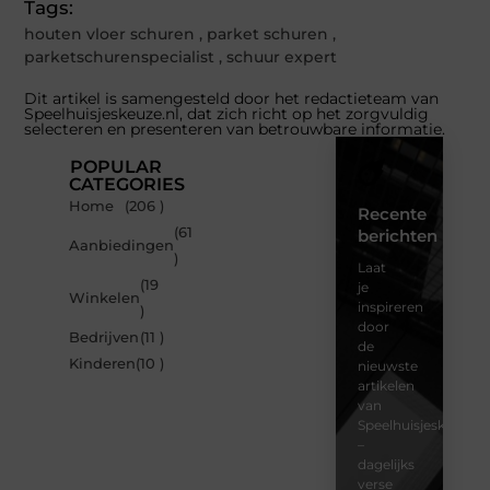
Tags:
houten vloer schuren
,
parket schuren
,
parketschurenspecialist
,
schuur expert
Dit artikel is samengesteld door het redactieteam van
Speelhuisjeskeuze.nl, dat zich richt op het zorgvuldig
selecteren en presenteren van betrouwbare informatie.
POPULAR
CATEGORIES
Home
(206 )
Recente
(61
berichten
Aanbiedingen
)
Laat
(19
je
Winkelen
inspireren
)
door
Bedrijven
(11 )
de
Kinderen
(10 )
nieuwste
artikelen
van
Speelhuisjeskeuze.n
–
dagelijks
verse