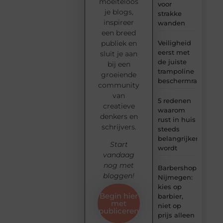
moeiteloos
voor
je blogs,
strakke
inspireer
wanden
een breed
Veiligheid
publiek en
eerst met
sluit je aan
de juiste
bij een
trampoline
groeiende
beschermrand
community
van
5 redenen
creatieve
waarom
denkers en
rust in huis
schrijvers.
steeds
belangrijker
Start
wordt
vandaag
nog met
Barbershop
bloggen!
Nijmegen:
kies op
Begin hier
barbier,
met
niet op
publiceren
prijs alleen