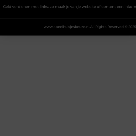
Geld verdienen met links: zo maak je van je website of content een ink
www.speelhuisjeskeuze.nl.
All Rights Reserved © 2025