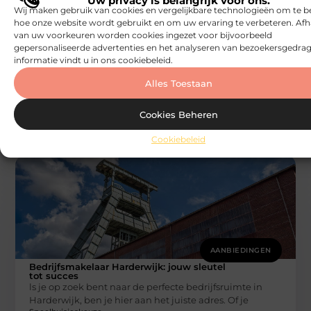
Uw privacy is belangrijk voor ons.
Wij maken gebruik van cookies en vergelijkbare technologieën om te b
hoe onze website wordt gebruikt en om uw ervaring te verbeteren. Afh
AANBIEDINGEN
van uw voorkeuren worden cookies ingezet voor bijvoorbeeld
gepersonaliseerde advertenties en het analyseren van bezoekersgedrag
Waarom kiezen voor een bio ethanol
haard in jouw huis?
informatie vindt u in ons cookiebeleid.
Ben je op zoek naar een manier om jouw speelhuisje
nog gezelliger te maken? Overweeg dan eens een bio
Alles Toestaan
Speelhuisjeskeuze
Cookies Beheren
Cookiebeleid
AANBIEDINGEN
Bedrijfsmakelaar Harderwijk: jouw sleutel
tot succes
ls je op zoek bent naar de perfecte bedrijfsruimte in
Harderwijk, ben je hier aan het juiste adres. Of je