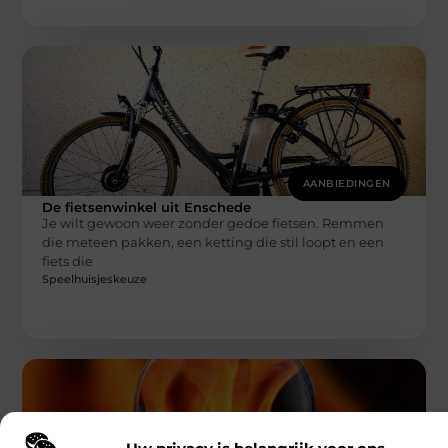
AANBIEDINGEN
De fietsenwinkel uit Enschede
Je wilt gewoon weer zonder gedoe fietsen. Remmen
die meteen pakken, een ketting die stil loopt en een
fiets die
Speelhuisjeskeuze