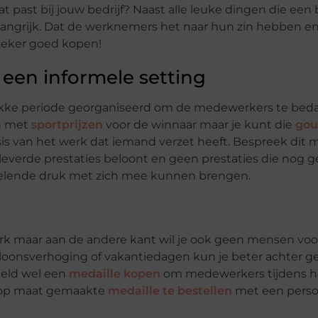
at past bij jouw bedrijf? Naast alle leuke dingen die een b
langrijk. Dat de werknemers het naar hun zin hebben en
zeker goed kopen!
 een informele setting
 drukke periode georganiseerd om de medewerkers te be
an met
sportprijzen
voor de winnaar maar je kunt die
gou
sis van het werk dat iemand verzet heeft. Bespreek dit m
eleverde prestaties beloont en geen prestaties die nog g
velende druk met zich mee kunnen brengen.
rk maar aan de andere kant wil je ook geen mensen voo
loonsverhoging of vakantiedagen kun je beter achter g
eeld wel een
medaille kopen
om medewerkers tijdens he
n op maat gemaakte
medaille te bestellen
met een perso