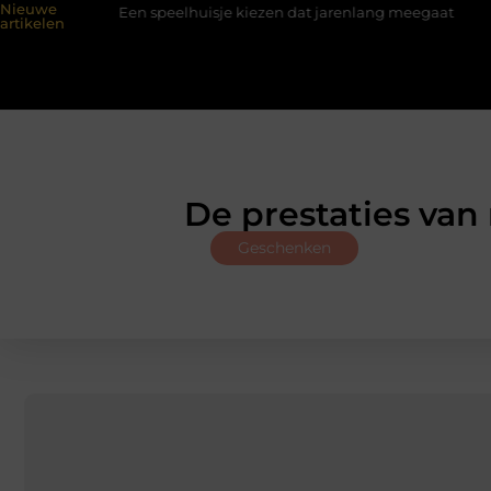
Nieuwe
sum
Een speelhuisje kiezen dat jarenlang meegaat
Renovl
artikelen
De prestaties van
Geschenken