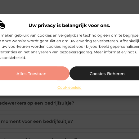
n. Zorg er daarom voor dat de ruimte die je boekt niet t
Uw privacy is belangrijk voor ons.
of uitreikingen af met gezellig eten en drinken en zorg v
 maken gebruik van cookies en vergelijkbare technologieën om te begrijpe
f te doen dan kun je je wensen altijd bespreken met een 
 onze website wordt gebruikt en om uw ervaring te verbeteren. Afhankelij
 uw voorkeuren worden cookies ingezet voor bijvoorbeeld gepersonalisee
ertenties en het analyseren van bezoekersgedrag. Meer informatie vindt u 
 cookiebeleid.
Alles Toestaan
Cookies Beheren
Cookiebeleid
edewerkers op een bedrijfsuitje?
 moment voor een bedrijfsuitje?