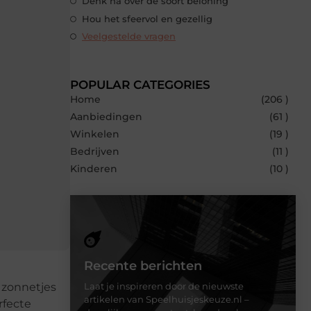
Denk na over de soort beloning
Hou het sfeervol en gezellig
Veelgestelde vragen
POPULAR CATEGORIES
Home
(206 )
Aanbiedingen
(61 )
Winkelen
(19 )
Bedrijven
(11 )
Kinderen
(10 )
Recente berichten
t zonnetjes
Laat je inspireren door de nieuwste
artikelen van Speelhuisjeskeuze.nl –
rfecte