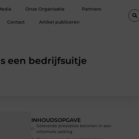
 trampoline beschermrand
5 redenen waarom rust in huis steeds 
Media
Onze Organisatie
Partners
Contact
Artikel publiceren
 een bedrijfsuitje
INHOUDSOPGAVE
Geleverde prestaties belonen in een
informele setting