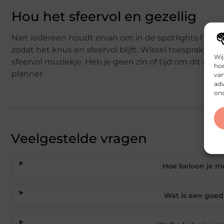
Hou het sfeervol en gezellig
Niet iedereen houdt ervan om in de spotlights te staa
zodat het knus en sfeervol blijft. Wissel toespraken 
Wij
sfeervol muziekje. Heb je geen zin of tijd om dit zel
hoe
planner.
van
adv
ons
Veelgestelde vragen
Hoe beloon je m
Wat is een goed