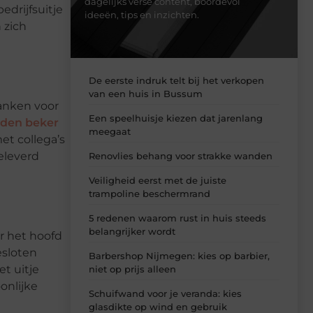
dagelijks verse content, boordevol
edrijfsuitje
ideeën, tips en inzichten.
 zich
De eerste indruk telt bij het verkopen
van een huis in Bussum
danken voor
Een speelhuisje kiezen dat jarenlang
den beker
meegaat
et collega’s
eleverd
Renovlies behang voor strakke wanden
Veiligheid eerst met de juiste
trampoline beschermrand
5 redenen waarom rust in huis steeds
belangrijker wordt
r het hoofd
esloten
Barbershop Nijmegen: kies op barbier,
t uitje
niet op prijs alleen
onlijke
Schuifwand voor je veranda: kies
glasdikte op wind en gebruik