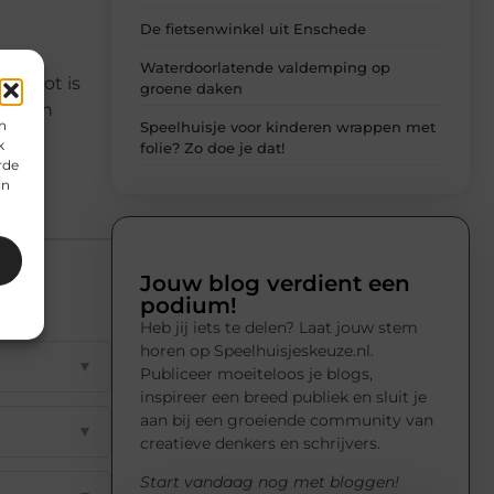
De fietsenwinkel uit Enschede
Waterdoorlatende valdemping op
e groot is
groene daken
oor een
n
Speelhuisje voor kinderen wrappen met
event
k
folie? Zo doe je dat!
rde
in
Jouw blog verdient een
podium!
Heb jij iets te delen? Laat jouw stem
horen op Speelhuisjeskeuze.nl.
▼
Publiceer moeiteloos je blogs,
inspireer een breed publiek en sluit je
aan bij een groeiende community van
▼
creatieve denkers en schrijvers.
Start vandaag nog met bloggen!