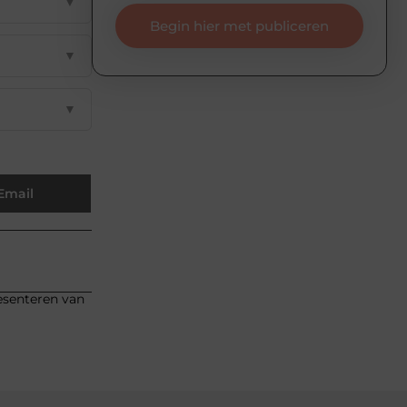
▼
Begin hier met publiceren
▼
▼
Email
resenteren van