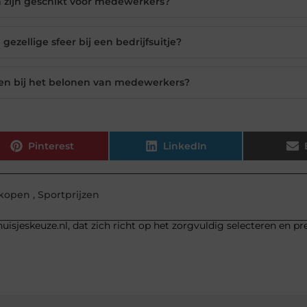
 zijn geschikt voor medewerkers?
gezellige sfeer bij een bedrijfsuitje?
en bij het belonen van medewerkers?
Pinterest
LinkedIn
 kopen
,
Sportprijzen
uisjeskeuze.nl, dat zich richt op het zorgvuldig selecteren en p