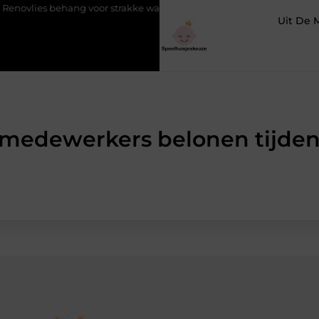
ies behang voor strakke wanden
Veiligheid eerst met de juiste
Uit De 
 medewerkers belonen tijdens