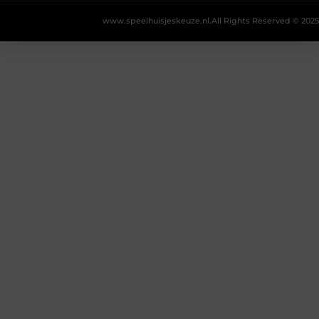
www.speelhuisjeskeuze.nl.
All Rights Reserved © 2025