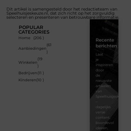
Dit artikel is samengesteld door het redactieteam van
Speelhuisjeskeuze.nl, dat zich richt op het zorgvuldig
selecteren en presenteren van betrouwbare informatie.
POPULAR
CATEGORIES
Home
(206 )
Recente
(61
berichten
Aanbiedingen
)
Laat
(19
je
Winkelen
inspireren
)
door
Bedrijven
(11 )
de
Kinderen
(10 )
nieuwste
artikelen
van
Speelhuisjeskeuze.n
–
dagelijks
verse
content,
boordevol
ideeën,