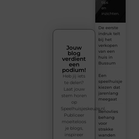
tips
en
inzichten.
De eerste
indruk telt
bij het
verkopen
Jouw
van een
blog
huis in
verdient
Bussum
een
podium!
Een
Heb jij iets
speelhuisje
te delen?
kiezen dat
Laat jouw
jarenlang
stem horen
meegaat
op
Speelhuisjeskeuze.nl.
Renovlies
Publiceer
behang
moeiteloos
voor
je blogs,
strakke
inspireer
wanden