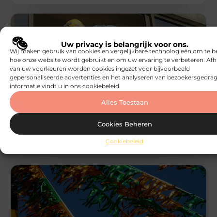
Uw privacy is belangrijk voor ons.
Wij maken gebruik van cookies en vergelijkbare technologieën om te b
hoe onze website wordt gebruikt en om uw ervaring te verbeteren. Afh
van uw voorkeuren worden cookies ingezet voor bijvoorbeeld
gepersonaliseerde advertenties en het analyseren van bezoekersgedrag
AANBIEDINGEN
informatie vindt u in ons cookiebeleid.
Brandbeveiliging: essentiële strategieën
voor bedrijfscontinuïteit
Alles Toestaan
Brandveiligheid is een onderwerp dat vaak over het
hoofd wordt gezien, vooral als je denkt aan
Cookies Beheren
speelhuisjes. Maar het is
Speelhuisjeskeuze
Cookiebeleid