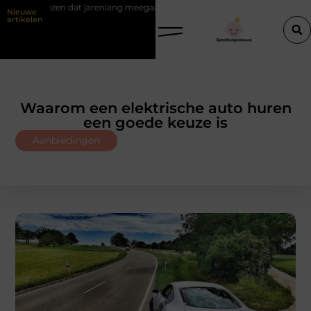
jarenlang meegaat
Renovlies behang voor strakke wanden
Veili
Nieuwe
artikelen
Waarom een elektrische auto huren
een goede keuze is
Aanbiedingen