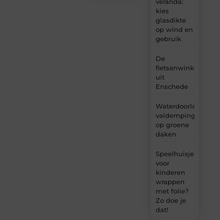
veranda:
kies
glasdikte
op wind en
gebruik
De
fietsenwinkel
uit
Enschede
Waterdoorlatende
valdemping
op groene
daken
Speelhuisje
voor
kinderen
wrappen
met folie?
Zo doe je
dat!