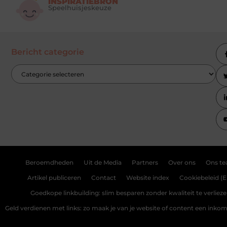
INSPIRATIEBRON
Speelhuisjeskeuze
Bericht categorie
Beroemdheden
Uit de Media
Partners
Over ons
Ons t
Artikel publiceren
Contact
Website index
Cookiebeleid (E
Goedkope linkbuilding: slim besparen zonder kwaliteit te verliez
Geld verdienen met links: zo maak je van je website of content een ink