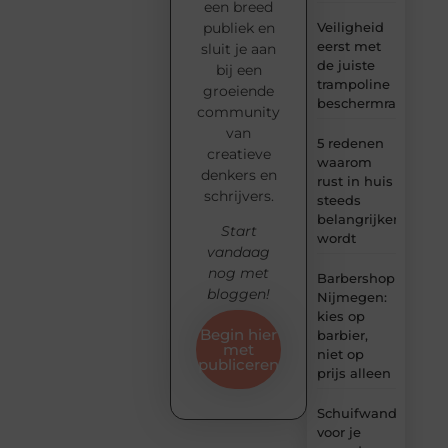
een breed
Veiligheid
publiek en
eerst met
sluit je aan
de juiste
bij een
trampoline
groeiende
beschermrand
community
van
5 redenen
creatieve
waarom
denkers en
rust in huis
schrijvers.
steeds
belangrijker
Start
wordt
vandaag
nog met
Barbershop
bloggen!
Nijmegen:
kies op
Begin hier
barbier,
met
niet op
publiceren
prijs alleen
Schuifwand
voor je