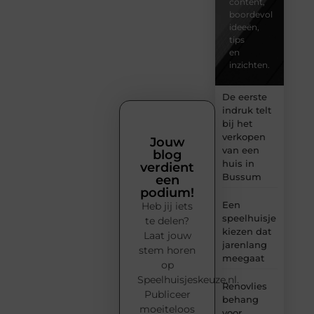
content,
boordevol
ideeën,
tips
en
inzichten.
De eerste
indruk telt
bij het
verkopen
Jouw
van een
blog
huis in
verdient
Bussum
een
podium!
Een
Heb jij iets
speelhuisje
te delen?
kiezen dat
Laat jouw
jarenlang
stem horen
meegaat
op
Speelhuisjeskeuze.nl.
Renovlies
Publiceer
behang
moeiteloos
voor