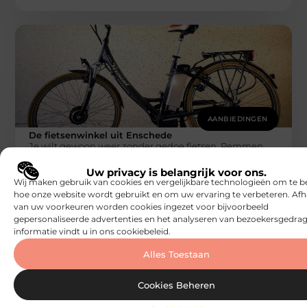
AANBIEDINGEN
De fietsenwinkel uit Enschede
Je wilt gewoon weer zonder gedoe fietsen. Remmen
die meteen pakken, een ketting die stil loopt en een
Uw privacy is belangrijk voor ons.
fiets die
Wij maken gebruik van cookies en vergelijkbare technologieën om te b
Speelhuisjeskeuze
hoe onze website wordt gebruikt en om uw ervaring te verbeteren. Afh
van uw voorkeuren worden cookies ingezet voor bijvoorbeeld
gepersonaliseerde advertenties en het analyseren van bezoekersgedrag
informatie vindt u in ons cookiebeleid.
Alles Toestaan
Cookies Beheren