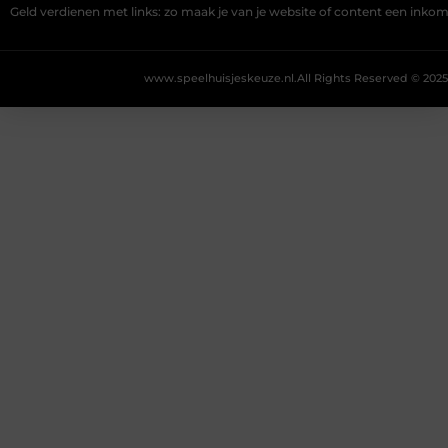
Geld verdienen met links: zo maak je van je website of content een ink
www.speelhuisjeskeuze.nl.
All Rights Reserved © 2025