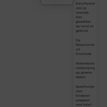
Schuifwand
voor je
veranda:
kies
glasdikte
op wind en
gebruik
De
fietsenwinkel
uit
Enschede
Waterdoorlatende
valdemping
op groene
daken
Speelhuisje
voor
kinderen
wrappen
met folie?