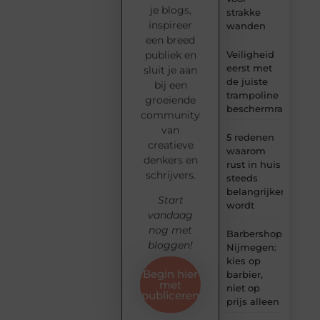
je blogs,
strakke
inspireer
wanden
een breed
Veiligheid
publiek en
eerst met
sluit je aan
de juiste
bij een
trampoline
groeiende
beschermrand
community
van
5 redenen
creatieve
waarom
denkers en
rust in huis
schrijvers.
steeds
belangrijker
Start
wordt
vandaag
nog met
Barbershop
bloggen!
Nijmegen:
kies op
Begin hier
barbier,
met
niet op
publiceren
prijs alleen