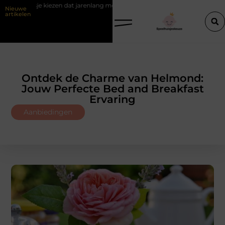
at jarenlang meegaat
Renovlies behang voor strakke wanden
Ve
Nieuwe
artikelen
Ontdek de Charme van Helmond:
Jouw Perfecte Bed and Breakfast
Ervaring
Aanbiedingen