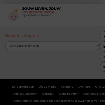
JOUW LEVEN, JOUW
INSPIRATIEBRON
Speelhuisjeskeuze
Bericht categorie
Beroemdheden
Uit de Media
Partners
Over ons
Ons t
Artikel publiceren
Contact
Website index
Cookiebeleid (E
Goedkope linkbuilding: slim besparen zonder kwaliteit te verliez