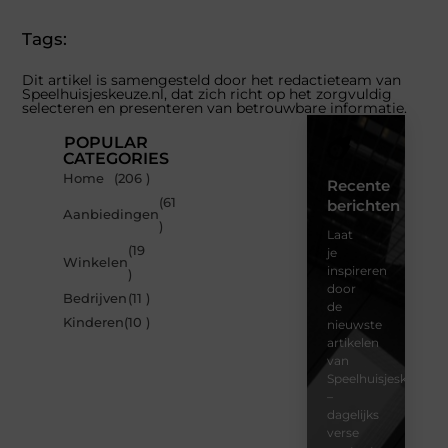
Tags:
Dit artikel is samengesteld door het redactieteam van
Speelhuisjeskeuze.nl, dat zich richt op het zorgvuldig
selecteren en presenteren van betrouwbare informatie.
POPULAR
CATEGORIES
Home
(206 )
Recente
(61
berichten
Aanbiedingen
)
Laat
(19
je
Winkelen
inspireren
)
door
Bedrijven
(11 )
de
Kinderen
(10 )
nieuwste
artikelen
van
Speelhuisjeskeuze.n
–
dagelijks
verse