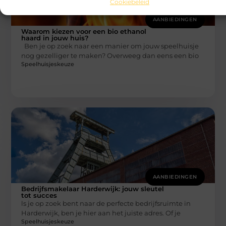
Cookiebeleid
AANBIEDINGEN
Waarom kiezen voor een bio ethanol
haard in jouw huis?
Ben je op zoek naar een manier om jouw speelhuisje
nog gezelliger te maken? Overweeg dan eens een bio
Speelhuisjeskeuze
AANBIEDINGEN
Bedrijfsmakelaar Harderwijk: jouw sleutel
tot succes
ls je op zoek bent naar de perfecte bedrijfsruimte in
Harderwijk, ben je hier aan het juiste adres. Of je
Speelhuisjeskeuze