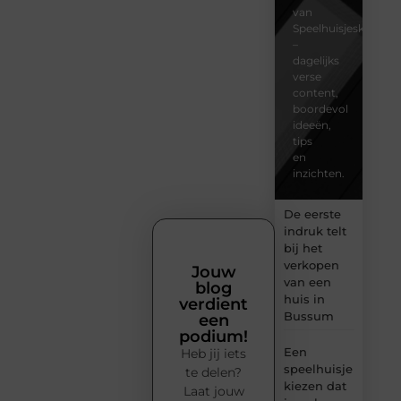
van
Speelhuisjeskeuze.n
–
dagelijks
verse
content,
boordevol
ideeën,
tips
en
inzichten.
De eerste
indruk telt
bij het
verkopen
Jouw
van een
blog
huis in
verdient
Bussum
een
podium!
Een
Heb jij iets
speelhuisje
te delen?
kiezen dat
Laat jouw