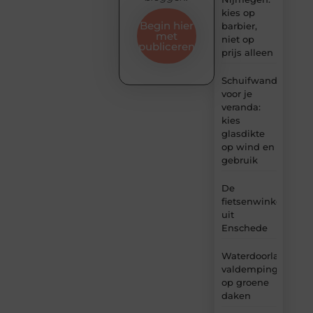
kies op
Begin hier
barbier,
met
niet op
publiceren
prijs alleen
Schuifwand
voor je
veranda:
kies
glasdikte
op wind en
gebruik
De
fietsenwinkel
uit
Enschede
Waterdoorlatende
valdemping
op groene
daken