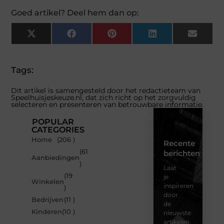
Goed artikel? Deel hem dan op:
X
Facebook
Pinterest
LinkedIn
Email
(Twitter)
Tags:
Dit artikel is samengesteld door het redactieteam van
Speelhuisjeskeuze.nl, dat zich richt op het zorgvuldig
selecteren en presenteren van betrouwbare informatie.
POPULAR
CATEGORIES
Home
(206 )
Recente
(61
berichten
Aanbiedingen
)
Laat
(19
je
Winkelen
inspireren
)
door
Bedrijven
(11 )
de
Kinderen
(10 )
nieuwste
artikelen