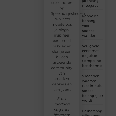
jarenlang
stem horen
meegaat
op
Speelhuisjeskeuze.nl.
Renovlies
Publiceer
behang
moeiteloos
voor
je blogs,
strakke
inspireer
wanden
een breed
Veiligheid
publiek en
eerst met
sluit je aan
de juiste
bij een
trampoline
groeiende
beschermrand
community
van
5 redenen
creatieve
waarom
denkers en
rust in huis
schrijvers.
steeds
belangrijker
Start
wordt
vandaag
nog met
Barbershop
bloggen!
Nijmegen: