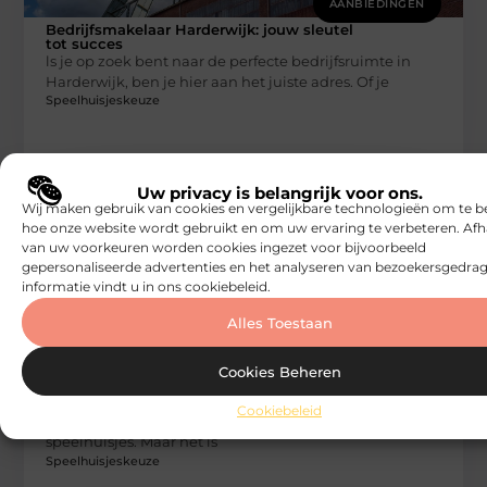
AANBIEDINGEN
Bedrijfsmakelaar Harderwijk: jouw sleutel
tot succes
ls je op zoek bent naar de perfecte bedrijfsruimte in
Harderwijk, ben je hier aan het juiste adres. Of je
Speelhuisjeskeuze
Uw privacy is belangrijk voor ons.
Wij maken gebruik van cookies en vergelijkbare technologieën om te b
hoe onze website wordt gebruikt en om uw ervaring te verbeteren. Afh
van uw voorkeuren worden cookies ingezet voor bijvoorbeeld
gepersonaliseerde advertenties en het analyseren van bezoekersgedrag
informatie vindt u in ons cookiebeleid.
Alles Toestaan
AANBIEDINGEN
Brandbeveiliging: essentiële strategieën
Cookies Beheren
voor bedrijfscontinuïteit
Brandveiligheid is een onderwerp dat vaak over het
Cookiebeleid
hoofd wordt gezien, vooral als je denkt aan
speelhuisjes. Maar het is
Speelhuisjeskeuze