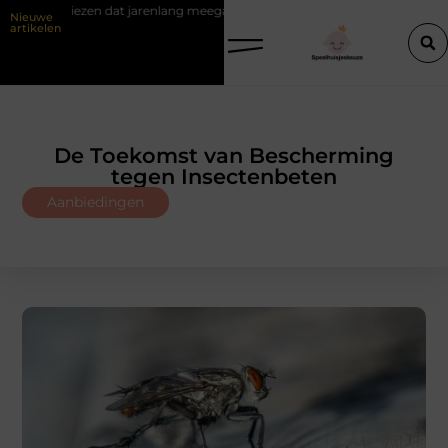
 jarenlang meegaat
Renovlies behang voor strakke wanden
Veil
Nieuwe
artikelen
De Toekomst van Bescherming
tegen Insectenbeten
Aanbiedingen