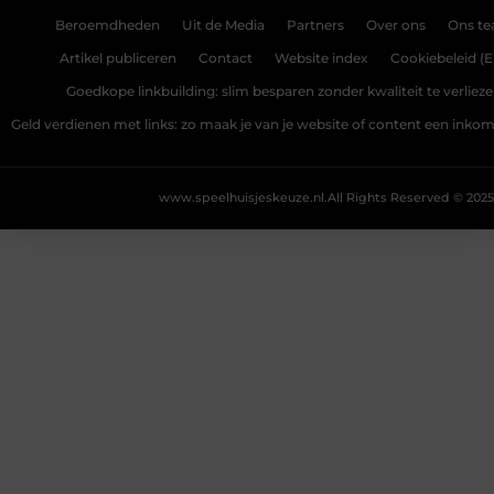
Beroemdheden
Uit de Media
Partners
Over ons
Ons t
Artikel publiceren
Contact
Website index
Cookiebeleid (E
Goedkope linkbuilding: slim besparen zonder kwaliteit te verliez
Geld verdienen met links: zo maak je van je website of content een ink
www.speelhuisjeskeuze.nl.
All Rights Reserved © 2025